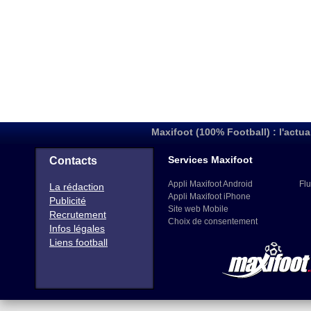
Maxifoot (100% Football) : l'actua
Services Maxifoot
Contacts
Appli Maxifoot Android
Flu
La rédaction
Appli Maxifoot iPhone
Publicité
Site web Mobile
Recrutement
Choix de consentement
Infos légales
Liens football