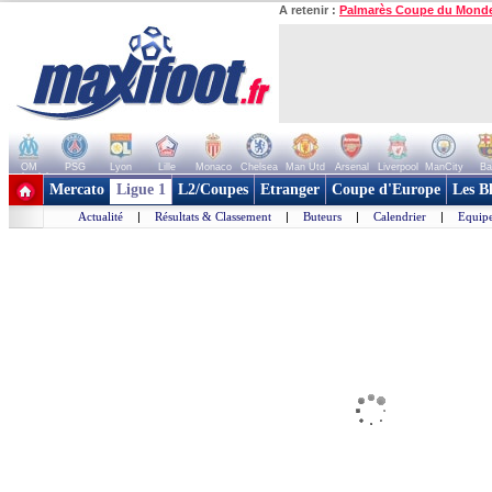
A retenir :
Palmarès Coupe du Mond
OM
PSG
Lyon
Lille
Monaco
Chelsea
Man Utd
Arsenal
Liverpool
ManCity
Ba
+ de clubs
Mercato
Ligue 1
L2/Coupes
Etranger
Coupe d'Europe
Les B
Actualité
|
Résultats & Classement
|
Buteurs
|
Calendrier
|
Equipe