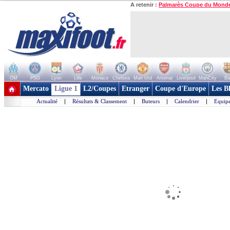
A retenir :
Palmarès Coupe du Mond
OM
PSG
Lyon
Lille
Monaco
Chelsea
Man Utd
Arsenal
Liverpool
ManCity
Ba
+ de clubs
Mercato
Ligue 1
L2/Coupes
Etranger
Coupe d'Europe
Les B
Actualité
|
Résultats & Classement
|
Buteurs
|
Calendrier
|
Equipe