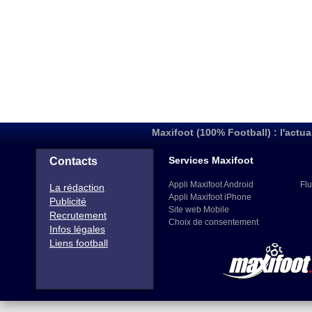
Maxifoot (100% Football) : l'actua
Services Maxifoot
Contacts
Appli Maxifoot Android
Flu
La rédaction
Appli Maxifoot iPhone
Publicité
Site web Mobile
Recrutement
Choix de consentement
Infos légales
Liens football