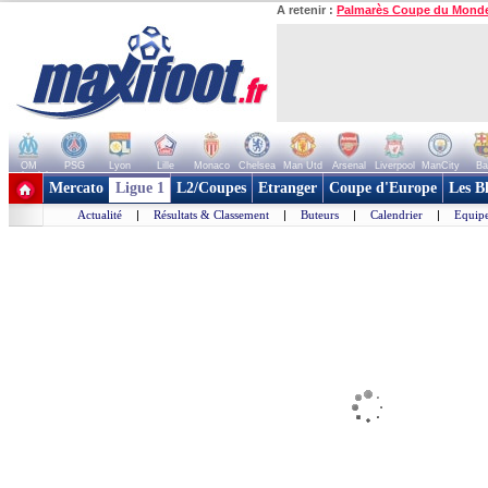
A retenir :
Palmarès Coupe du Mond
OM
PSG
Lyon
Lille
Monaco
Chelsea
Man Utd
Arsenal
Liverpool
ManCity
Ba
+ de clubs
Mercato
Ligue 1
L2/Coupes
Etranger
Coupe d'Europe
Les B
Actualité
|
Résultats & Classement
|
Buteurs
|
Calendrier
|
Equipe