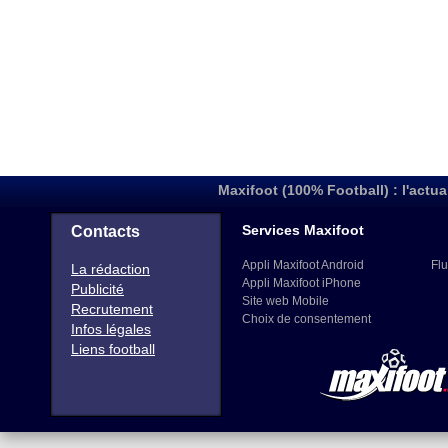
Maxifoot (100% Football) : l'actua
Services Maxifoot
Contacts
Appli Maxifoot Android
Flu
La rédaction
Appli Maxifoot iPhone
Publicité
Site web Mobile
Recrutement
Choix de consentement
Infos légales
Liens football