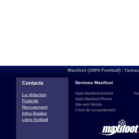
Maxifoot (100% Football) : l'actua
Services Maxifoot
Contacts
Appli Maxifoot Android
Flu
La rédaction
Appli Maxifoot iPhone
Publicité
Site web Mobile
Recrutement
Choix de consentement
Infos légales
Liens football