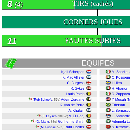
8
TIRS
(cadrés)
(4)
0
CORNERS JOUES
11
FAUTES SUBIES
EQUIPES
Kjell Scherpen
M. Sportiell
K. Mac Allister
O. Kossou
C. Burgess
I. Hien
R. Sykes
H. Ahanor
Louis Patris
D. Zappaco
Adem Zorgane
Y. Musah
(
Rob Schoofs
, 57e)
(
M
K. Van de Perre
Ederson
A. Khalaili
L. Bernasc
A. El Hadj
L. Samardz
(
F. Leysen
, 90+2e)
Guilherme Smith
Ademola L
(
O. Niang
, 85e)
Raul Florucz
N. Krstovic
(
M. Fuseini
, 57e)