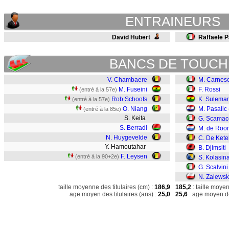
ENTRAINEURS
David Hubert
Raffaele P
BANCS DE TOUCH
V. Chambaere
M. Carnes
M. Fuseini
F. Rossi
(entré à la 57e)
Rob Schoofs
K. Sulema
(entré à la 57e)
O. Niang
M. Pasalic
(entré à la 85e)
S. Keita
G. Scamac
S. Berradi
M. de Roo
N. Huygevelde
C. De Kete
Y. Hamoutahar
B. Djimsiti
F. Leysen
(entré à la 90+2e)
S. Kolasin
G. Scalvini
N. Zalewsk
taille moyenne des titulaires (cm) :
186,9
185,2
: taille moye
age moyen des titulaires (ans) :
25,0
25,6
: age moyen de