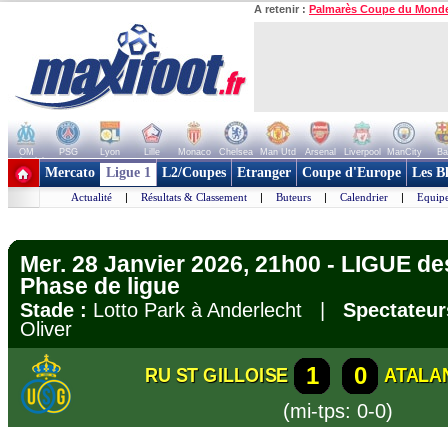
A retenir :
Palmarès Coupe du Mond
OM
PSG
Lyon
Lille
Monaco
Chelsea
Man Utd
Arsenal
Liverpool
ManCity
Ba
+ de clubs
Mercato
Ligue 1
L2/Coupes
Etranger
Coupe d'Europe
Les B
Actualité
|
Résultats & Classement
|
Buteurs
|
Calendrier
|
Equipe
Mer. 28 Janvier 2026, 21h00 - LIGUE 
Phase de ligue
Stade :
Lotto Park à Anderlecht |
Spectateur
Oliver
1
0
RU ST GILLOISE
ATALA
(mi-tps: 0-0)