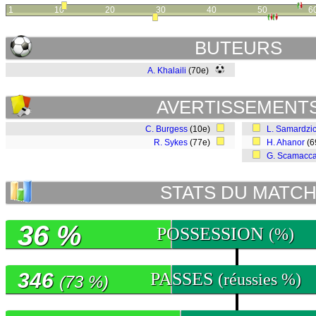
1
10
20
30
40
50
6
BUTEURS
A. Khalaili
(70e)
AVERTISSEMENT
C. Burgess
(10e)
L. Samardzi
R. Sykes
(77e)
H. Ahanor
(6
G. Scamacc
STATS DU MATC
36 %
POSSESSION
(%)
346
PASSES
(réussies %)
(73 %)