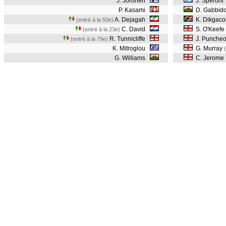
J. Joronen
J. Speroni
P. Kasami
D. Gabbid
A. Dejagah
K. Dikgaco
(entré à la 50e)
C. David
S. O'Keefe
(entré à la 23e)
R. Tunnicliffe
J. Punche
(entré à la 79e)
K. Mitroglou
G. Murray
G. Williams
C. Jerome