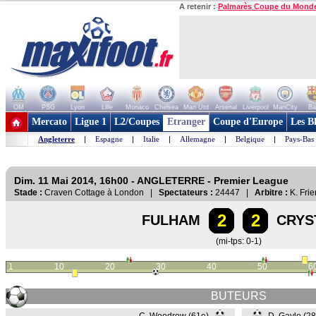
A retenir :
Palmarès Coupe du Mond
OM
PSG
Lyon
Lille
Monaco
Chelsea
Man Utd
Arsenal
Liverpool
ManCity
Ba
+ de clubs
Mercato
Ligue 1
L2/Coupes
Etranger
Coupe d'Europe
Les B
Angleterre
|
Espagne
|
Italie
|
Allemagne
|
Belgique
|
Pays-Bas
Dim. 11 Mai 2014, 16h00 - ANGLETERRE - Premier League
Stade :
Craven Cottage à London |
Spectateurs :
24447 |
Arbitre :
K. Fri
2
2
FULHAM
CRYS
(mi-tps: 0-1)
1
10
20
30
40
50
6
BUTEURS