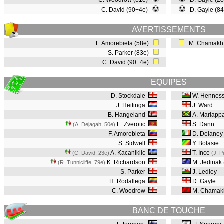
C. Woodrow (61e)
D. Gayle (2
C. David (90+4e)
D. Gayle (8
AVERTISSEMENTS
F. Amorebieta (58e)
M. Chamakh
S. Parker (83e)
C. David (90+4e)
EQUIPES
D. Stockdale
W. Hennes
J. Heitinga
J. Ward
B. Hangeland
A. Mariapp
E. Zverotic
S. Dann
(A. Dejagah, 50e
)
F. Amorebieta
D. Delaney
S. Sidwell
Y. Bolasie
A. Kacaniklic
T. Ince
(C. David, 23e
)
(J. 
K. Richardson
M. Jedinak
(R. Tunnicliffe, 79e
)
S. Parker
J. Ledley
H. Rodallega
D. Gayle
C. Woodrow
M. Chama
BANC DE TOUCHE