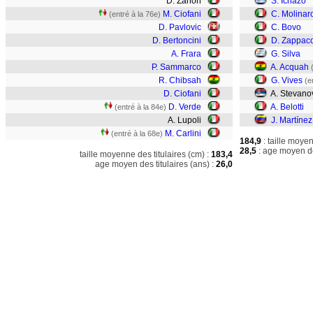
D. Zanon
S. Ichazo
M. Ciofani
C. Molinar
(entré à la 76e)
D. Pavlovic
C. Bovo
D. Bertoncini
D. Zappac
A. Frara
G. Silva
P. Sammarco
A. Acquah
R. Chibsah
G. Vives
(e
D. Ciofani
A. Stevano
D. Verde
A. Belotti
(entré à la 84e)
A. Lupoli
J. Martínez
M. Carlini
(entré à la 68e)
184,9
: taille moye
28,5
: age moyen de
taille moyenne des titulaires (cm) :
183,4
age moyen des titulaires (ans) :
26,0