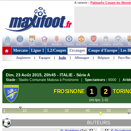
A retenir :
Palmarès Coupe du Mond
OM
PSG
Lyon
Lille
Monaco
Chelsea
Man Utd
Arsenal
Liverpool
ManCity
Ba
+ de clubs
Mercato
Ligue 1
L2/Coupes
Etranger
Coupe d'Europe
Les B
Angleterre
|
Espagne
|
Italie
|
Allemagne
|
Belgique
|
Pays-Bas
Dim. 23 Août 2015, 20h45 - ITALIE - Série A
Stade :
Stadio Comunale Matusa à Frosinone |
Spectateurs :
9000 |
Arbit
1
2
FROSINONE
TORIN
(mi-tps: 1-0)
1
10
20
30
40
50
6
BUTEURS