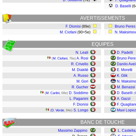
D. Soddimo
(7e)
F. Quagliare
D. Baselli
(6
AVERTISSEMENTS
F. Dionisi
(89e)
Bruno Peres
M. Ciofani
(90+5e)
N. Maksimov
EQUIPES
N. Leali
D. Padelli
A. Rosi
Bruno Pere
(
M. Ciofani
, 76e)
R. Crivello
Danilo Avel
M. Diakité
E. Moretti
A. Russo
K. Glik
M. Gori
N. Maksimo
R. Gucher
M. Benassi
D. Soddimo
D. Baselli
(
M. Carlini
, 68e)
(
L. Paganini
A. Gazzi
F. Dionisi
F. Quagliar
S. Longo
Maxi Lopez
(
D. Verde
, 84e)
BANC DE TOUCHE
Massimo Zappino
L. Castella