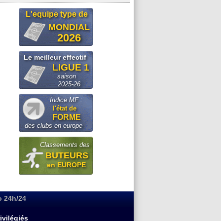
L'equipe type de
MONDIAL
2026
Le meilleur effectif
LIGUE 1
saison
2025-26
Indice MF :
l'état de
FORME
des clubs en europe
Classements des
BUTEURS
en EUROPE
o 24h/24
ivilégiés