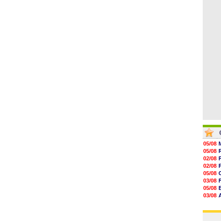
07/08
13h59
13h55
13h48
13h30
12h49
12h22
05/08
05/08
02/08
02/08
05/08
03/08
05/08
03/08
03/08
03/08