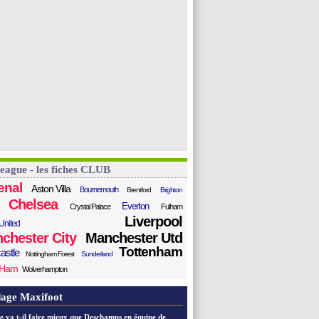
League - les fiches CLUB
enal
Aston Villa
Bournemouth
Brentford
Brighton
Chelsea
Everton
Crystal Palace
Fulham
Liverpool
United
chester City
Manchester Utd
Tottenham
astle
Nottingham Forest
Sunderland
 Ham
Wolverhampton
age Maxifoot
e va t-il faire mieux que Deschamps en équipe de