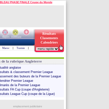
BLEAU PHASE FINALE Coupe du Monde
Résultats
Bayern
Dortmund
Classements
Calendriers
Maroc
|
Tunisie
|
s de la rubrique Angleterre
tualité anglaise
sultats & classement Premier League
assement des buteurs de la Premier League
lendrier Premier League
lmarès de la Premier League
sultats FA Cup (coupe d'Angleterre)
sultats League Cup (coupe de la Ligue)
emplacement publicitaire