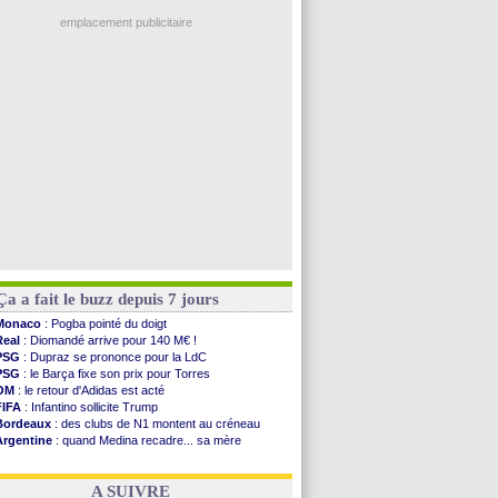
L1
: prison avec sursis requis contre un arbitre
Amical
: Rennes s'incline contre Brentford
emplacement publicitaire
Arsenal
: c'est signé pour Guimaraes (officiel)
Amical
: Le Mans concède un nul
Real
: Mourinho durcit les règles
Amical
: Toulouse s'incline lourdement
OM
: Benatia et la "médiocrité" dans le club
Voir les brèves précédentes
Ça a fait le buzz depuis 7 jours
Monaco
: Pogba pointé du doigt
Real
: Diomandé arrive pour 140 M€ !
PSG
: Dupraz se prononce pour la LdC
PSG
: le Barça fixe son prix pour Torres
OM
: le retour d'Adidas est acté
FIFA
: Infantino sollicite Trump
Bordeaux
: des clubs de N1 montent au créneau
Argentine
: quand Medina recadre... sa mère
Real
: le démenti de Leipzig pour Diomandé
OM
: Paixão attire un 2e club anglais
A SUIVRE