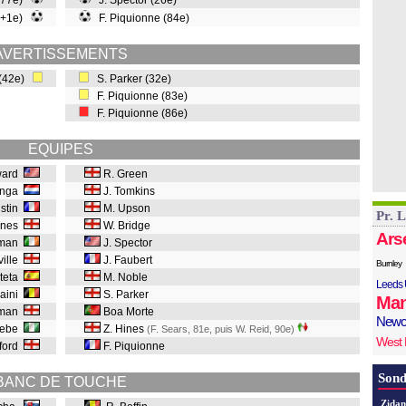
 (77e)
J. Spector (26e)
90+1e)
F. Piquionne (84e)
AVERTISSEMENTS
 (42e)
S. Parker (32e)
F. Piquionne (83e)
F. Piquionne (86e)
EQUIPES
ward
R. Green
tinga
J. Tomkins
istin
M. Upson
Pr. 
aines
W. Bridge
Ars
eman
J. Spector
ville
J. Faubert
Burnley
rteta
M. Noble
Leeds 
laini
S. Parker
Man
sman
Boa Morte
Newc
hebe
Z. Hines
(F. Sears, 81e, puis W. Reid, 90e)
West
kford
F. Piquionne
Sond
BANC DE TOUCHE
Zidan