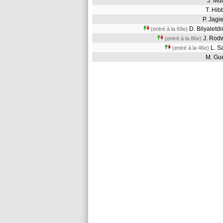
J. M
T. Hi
P. Jag
D. Bilyalet
(entré à la 69e)
J. Rod
(entré à la 86e)
L. 
(entré à la 46e)
M. G