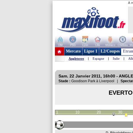
A r
OM
PSG
Lyon
Lille
Monaco
Chelsea
Ma
+ de clubs
Mercato
Ligue 1
L2/Coupes
Etran
Angleterre
|
Espagne
|
Italie
|
Al
Sam. 22 Janvier 2011, 16h00 - ANGL
Stade :
Goodison Park à Liverpool |
Spectat
EVERTO
1
10
20
30