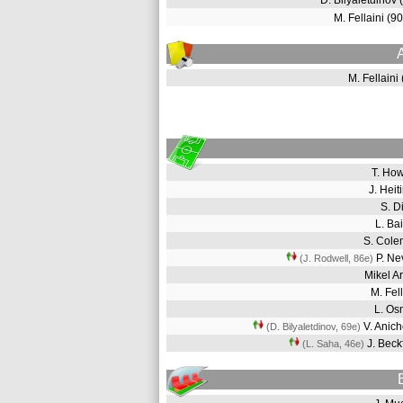
D. Bilyaletdinov
M. Fellaini (
M. Fellaini
T. Ho
J. Hei
S. D
L. B
S. Col
P. Ne
(J. Rodwell, 86e
)
Mikel A
M. Fel
L. O
V. Anic
(D. Bilyaletdinov, 69e
)
J. Bec
(L. Saha, 46e
)