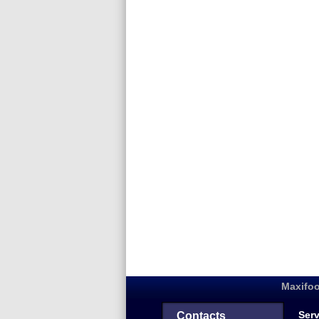
Maxifoo
Serv
Contacts