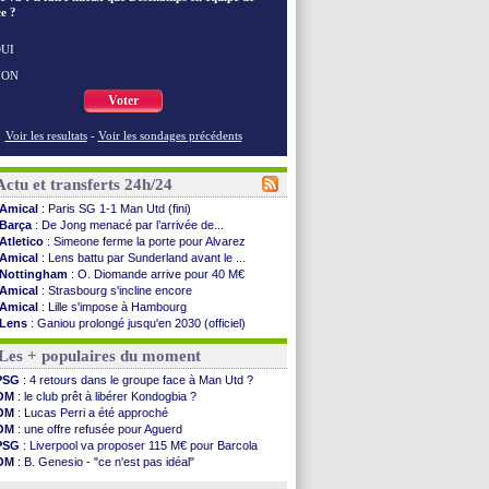
e ?
UI
NON
Voter
Voir les resultats
-
Voir les sondages précédents
Actu et transferts 24h/24
Amical
: Paris SG 1-1 Man Utd (fini)
Barça
: De Jong menacé par l’arrivée de...
Atletico
: Simeone ferme la porte pour Alvarez
Amical
: Lens battu par Sunderland avant le ...
Nottingham
: O. Diomande arrive pour 40 M€
Amical
: Strasbourg s'incline encore
Amical
: Lille s'impose à Hambourg
Lens
: Ganiou prolongé jusqu'en 2030 (officiel)
OM
: le PSG, les précisions de Benatia
Les + populaires du moment
Amical
: Paris SG-Man Utd, les compos
Amical
: Chelsea corrige l'AC Milan
PSG
: 4 retours dans le groupe face à Man Utd ?
Argentine
: Messi perd son papa
OM
: le club prêt à libérer Kondogbia ?
Amical
: l'Inter s'offre la Juventus
OM
: Lucas Perri a été approché
Atletico
: Almada rejoint River Plate (off.)
OM
: une offre refusée pour Aguerd
Monaco
: Camara a la cote en Angleterre
PSG
: Liverpool va proposer 115 M€ pour Barcola
Amical
: encore une défaite pour Strasbourg
OM
: B. Genesio - "ce n'est pas idéal"
OM
: la piste Goore en attaque
Real
: Mourinho durcit les règles
PSG
: ça négocie avec le Barça pour Torres