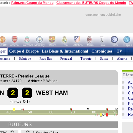
etenir :
Palmarès Coupe du Monde
-
Classement des BUTEURS Coupe du Monde
-
TA
emplacement publicitaire
n Utd
Arsenal
Liverpool
ManCity
Barca
Real
Atletico
Milan
Juve
Inter
Naples
ger
Coupe d'Europe
Les Bleus & International
Chroniques
TV
+
lemagne
|
Belgique
|
Pays-Bas
|
Portugal
|
Turquie
|
Suisse
|
Algérie
|
Lien
ETERRE - Premier League
eurs :
34179 |
Arbitre :
P. Walton
Ac
Ré
2
2
N
WEST HAM
Cl
Ca
(mi-tps: 0-1)
Pa
Ré
40
50
60
70
80
90
Ré
BUTEURS