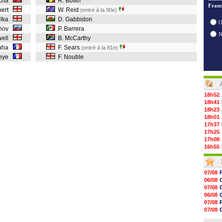
ucha
R. Boffin
Franc
bbert
W. Reid
(entré à la 90e)
ielka
D. Gabbidon
O
dinov
P. Barrera
well
B. McCarthy
Saha
F. Sears
(entré à la 81e)
ueye
F. Nouble
18h52
18h41
18h23
18h01
17h37
17h25
17h08
16h55
16h31
16h11
16h06
07/08
15h48
06/08
15h41
07/08
15h21
06/08
15h14
07/08
14h59
07/08
14h43
08/08
14h14