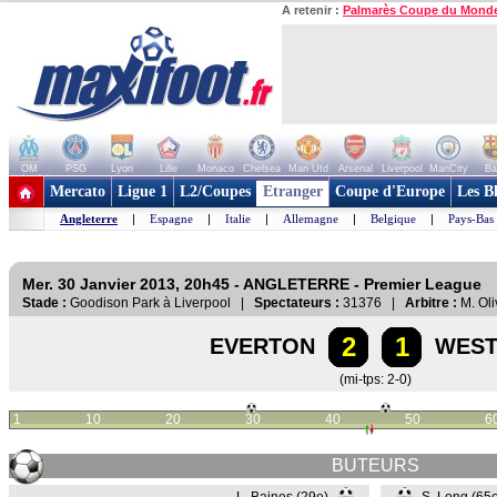
A retenir :
Palmarès Coupe du Mond
OM
PSG
Lyon
Lille
Monaco
Chelsea
Man Utd
Arsenal
Liverpool
ManCity
Ba
+ de clubs
Mercato
Ligue 1
L2/Coupes
Etranger
Coupe d'Europe
Les B
Angleterre
|
Espagne
|
Italie
|
Allemagne
|
Belgique
|
Pays-Bas
Mer. 30 Janvier 2013, 20h45 - ANGLETERRE - Premier League
Stade :
Goodison Park à Liverpool |
Spectateurs :
31376 |
Arbitre :
M. Oli
2
1
EVERTON
WEST
(mi-tps: 2-0)
1
10
20
30
40
50
6
BUTEURS