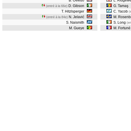
B. Oviedo
L. Ridgewe
D. Gibson
G. Tamaş
(entré à la 66e)
T. Hitzlsperger
C. Yacob
(
N. Jelavić
M. Rosenb
(entré à la 84e)
S. Naismith
S. Long
(en
M. Gueye
M. Fortuné