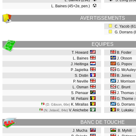
L. Baines (29e)
S. Long (65
L. Baines (45+2e, pen.)
AVERTISSEMENTS
C. Yacob (6
G. Dorrans 
EQUIPES
T. Howard
B. Foster
L. Baines
J. Olsson
J. Heitinga
G. Popov
P. Jagielka
G. McAuley
S. Distin
B. Jones
P. Neville
J. Morrison
L. Osman
C. Brunt
S. Pienaar
J. Thomas
M. Fellaini
G. Thorne
(
K. Mirallas
G. Dorrans
(D. Gibson, 66e
)
V. Anichebe
R. Lukaku
(N. Jelavić, 84e
)
BANC DE TOUCHE
J. Mucha
B. Myhill