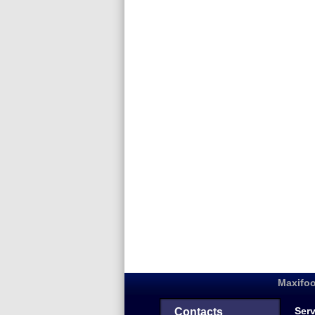
Maxifoo
Serv
Contacts