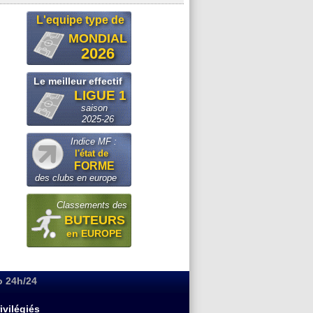
L'equipe type de
MONDIAL
2026
Le meilleur effectif
LIGUE 1
saison
2025-26
Indice MF :
l'état de
FORME
des clubs en europe
Classements des
BUTEURS
en EUROPE
o 24h/24
ivilégiés