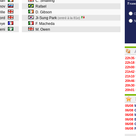
eman
C. Smalling
Franc
dinov
Rafael
ville
D. Gibson
O
kford
Ji-Sung Park
(entré à la 81e)
ueye
F. Macheda
beni
M. Owen
22h35
22h18
22h00
21h42
21h10
20h46
20h30
20h01
19h18
19h09
18h48
05/08
18h37
06/08
18h29
06/08
17h58
06/08
17h46
06/08
17h32
06/08
17h16
06/08
16h59