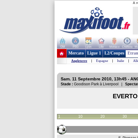
A r
OM
PSG
Lyon
Lille
Monaco
Chelsea
Ma
+ de clubs
Mercato
Ligue 1
L2/Coupes
Etran
Angleterre
|
Espagne
|
Italie
|
Al
Sam. 11 Septembre 2010, 13h45 - A
Stade :
Goodison Park à Liverpool |
Spectat
EVERTO
1
10
20
30