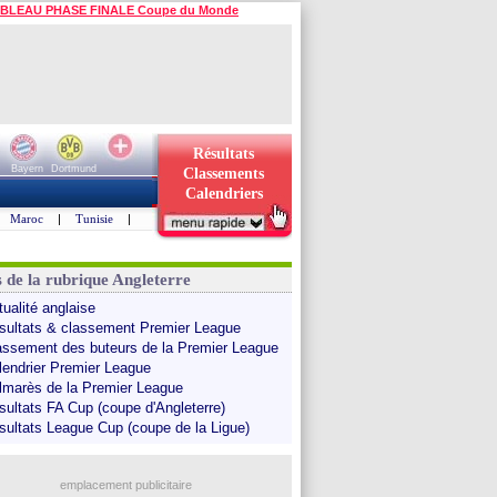
BLEAU PHASE FINALE Coupe du Monde
Résultats
Bayern
Dortmund
Classements
Calendriers
Maroc
|
Tunisie
|
s de la rubrique Angleterre
tualité anglaise
sultats & classement Premier League
assement des buteurs de la Premier League
lendrier Premier League
lmarès de la Premier League
sultats FA Cup (coupe d'Angleterre)
sultats League Cup (coupe de la Ligue)
emplacement publicitaire