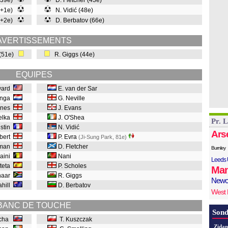
 (39e)
D. Fletcher (43e)
90+1e)
N. Vidić (48e)
90+2e)
D. Berbatov (66e)
AVERTISSEMENTS
 (51e)
R. Giggs (44e)
EQUIPES
ward
E. van der Sar
tinga
G. Neville
aines
J. Evans
ielka
J. O'Shea
Pr. 
istin
N. Vidić
Ars
bbert
P. Evra
(Ji-Sung Park, 81e
)
sman
D. Fletcher
Burnley
laini
Nani
Leeds 
rteta
P. Scholes
Man
enaar
R. Giggs
Newc
ahill
D. Berbatov
West
BANC DE TOUCHE
Sond
ucha
T. Kuszczak
Zidan