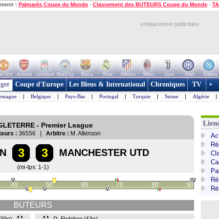
etenir :
Palmarès Coupe du Monde
-
Classement des BUTEURS Coupe du Monde
-
TA
emplacement publicitaire
n Utd
Arsenal
Liverpool
ManCity
Barca
Real
Atletico
Milan
Juve
Inter
Naples
ger
Coupe d'Europe
Les Bleus & International
Chroniques
TV
+
lemagne
|
Belgique
|
Pays-Bas
|
Portugal
|
Turquie
|
Suisse
|
Algérie
|
Lien
NGLETERRE - Premier League
eurs :
36556 |
Arbitre :
M. Atkinson
Ac
Ré
3
3
N
MANCHESTER UTD
Cl
Ca
(mi-tps: 1-1)
Pa
Ré
40
50
60
70
80
90
Ré
BUTEURS