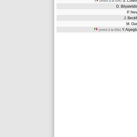
S. Col
(entré à la 69e)
D. Bilyalet
P. Ne
J. Bec
M. G
Y. Aiyeg
(entré à la 69e)