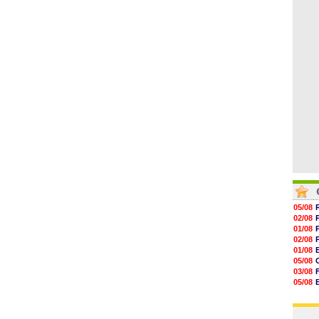
06/08
16h37
16h33
16h27
16h22
16h07
15h46
05/08
02/08
01/08
02/08
01/08
05/08
03/08
05/08
03/08
03/08