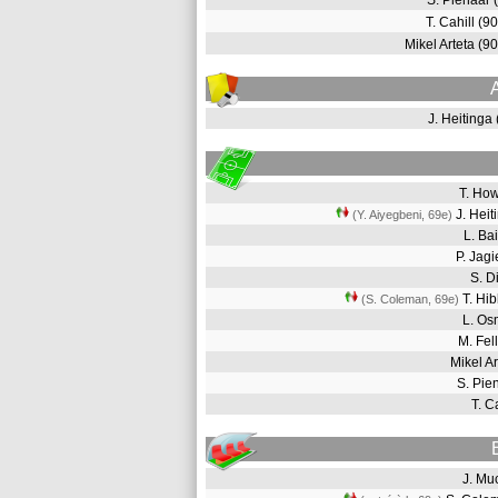
S. Pienaar
T. Cahill (
Mikel Arteta (
J. Heitinga
T. Ho
J. Hei
(Y. Aiyegbeni, 69e
)
L. B
P. Jag
S. D
T. Hi
(S. Coleman, 69e
)
L. O
M. Fel
Mikel A
S. Pi
T. C
J. M