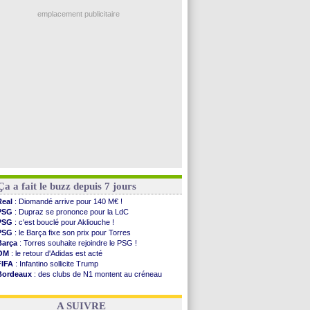
Ouganda
: Owori battu à mort à Kampala
Real
: Mastantuono prêté à la Fiorentina (off.)
emplacement publicitaire
Man City
: accord avec le Barça pour Rodri ?
Rennes
: Haise a prolongé (officiel)
Palace
: Tomiyasu a convaincu (officiel)
OM
: B. Genesio - "ce n'est pas idéal"
TFC
: Sion Oppong signe pour 4 ans (officiel)
Voir les brèves précédentes
Ça a fait le buzz depuis 7 jours
Real
: Diomandé arrive pour 140 M€ !
PSG
: Dupraz se prononce pour la LdC
PSG
: c'est bouclé pour Akliouche !
PSG
: le Barça fixe son prix pour Torres
Barça
: Torres souhaite rejoindre le PSG !
OM
: le retour d'Adidas est acté
FIFA
: Infantino sollicite Trump
Bordeaux
: des clubs de N1 montent au créneau
Argentine
: quand Medina recadre... sa mère
Real
: le démenti de Leipzig pour Diomandé
A SUIVRE