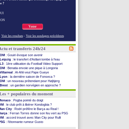
e ?
UI
NON
Voter
Voir les resultats
-
Voir les sondages précédents
Actu et transferts 24h/24
OM
: Gouiri évoque son avenir
Leipzig
: le transfert d'Asllani tombe à l'eau
L3
: 1ère utilisation du Football Video Support
OM
: Benatia envoie une pique à Longoria
Villarreal
: Al-Ahli veut Pape Gueye
Lyon
: la dernière saison de Fonseca ?
OM
: un nouveau prétendant pour Højbjerg
Brest
: un gardien norvégien en approche ?
OM
: McCourt a versé 120 M€ en 2026
Les + populaires du moment
PSG
: 4 retours dans le groupe face à Man Utd ...
Nice
: Kevin Carlos va partir en Italie
Monaco
: Pogba pointé du doigt
L1
: prison avec sursis requis contre un arbitre
OM
: le club prêt à libérer Kondogbia ?
Leganés
: c'est signé pour Luca Zidane (off.)
Man City
: Rodri préfère le Barça au Real !
Atletico
: Ruggeri en route pour Aston Villa
Barça
: Ferran Torres donne son feu vert au PSG
Monaco
: Filipe Luis soutient Biereth
OM
: accord trouvé avec Man City pour Rulli
Lyon
: Mangala prêté à Getafe (officiel)
PSG
: l'étonnante rumeur Gusto
PSG
: Nsoki va signer en Croatie
OM
: une offre pour Bulka
Arsenal
: Naples vise Gabriel Jesus