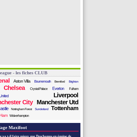
League - les fiches CLUB
enal
Aston Villa
Bournemouth
Brentford
Brighton
Chelsea
Everton
Crystal Palace
Fulham
Liverpool
United
chester City
Manchester Utd
Tottenham
astle
Nottingham Forest
Sunderland
 Ham
Wolverhampton
age Maxifoot
e va t-il faire mieux que Deschamps en équipe de