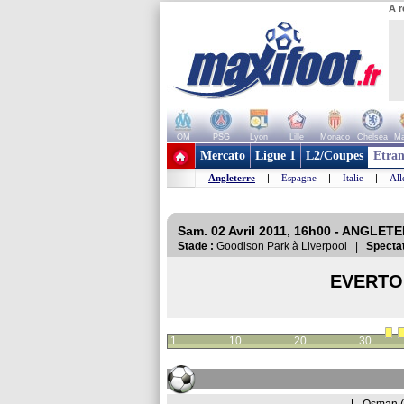
A r
OM
PSG
Lyon
Lille
Monaco
Chelsea
Ma
+ de clubs
Mercato
Ligue 1
L2/Coupes
Etran
Angleterre
|
Espagne
|
Italie
|
Al
Sam. 02 Avril 2011, 16h00 - ANGLET
Stade :
Goodison Park à Liverpool |
Spectat
EVERTO
1
10
20
30