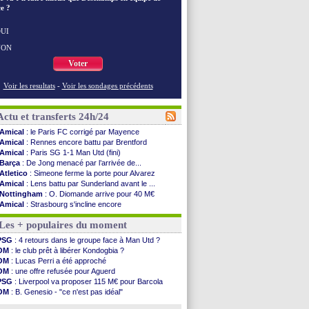
e ?
UI
NON
Voter
Voir les resultats
-
Voir les sondages précédents
Actu et transferts 24h/24
Amical
: le Paris FC corrigé par Mayence
Amical
: Rennes encore battu par Brentford
Amical
: Paris SG 1-1 Man Utd (fini)
Barça
: De Jong menacé par l’arrivée de...
Atletico
: Simeone ferme la porte pour Alvarez
Amical
: Lens battu par Sunderland avant le ...
Nottingham
: O. Diomande arrive pour 40 M€
Amical
: Strasbourg s'incline encore
Amical
: Lille s'impose à Hambourg
Les + populaires du moment
Lens
: Ganiou prolongé jusqu'en 2030 (officiel)
OM
: le PSG, les précisions de Benatia
PSG
: 4 retours dans le groupe face à Man Utd ?
Amical
: Paris SG-Man Utd, les compos
OM
: le club prêt à libérer Kondogbia ?
Amical
: Chelsea corrige l'AC Milan
OM
: Lucas Perri a été approché
Argentine
: Messi perd son papa
OM
: une offre refusée pour Aguerd
Amical
: l'Inter s'offre la Juventus
PSG
: Liverpool va proposer 115 M€ pour Barcola
Atletico
: Almada rejoint River Plate (off.)
OM
: B. Genesio - "ce n'est pas idéal"
Monaco
: Camara a la cote en Angleterre
Real
: Mourinho durcit les règles
Amical
: encore une défaite pour Strasbourg