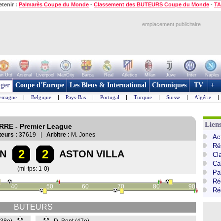
etenir :
Palmarès Coupe du Monde
-
Classement des BUTEURS Coupe du Monde
-
TA
emplacement publicitaire
n Utd
Arsenal
Liverpool
ManCity
Barca
Real
Atletico
Milan
Juve
Inter
Naples
ger
Coupe d'Europe
Les Bleus & International
Chroniques
TV
+
lemagne
|
Belgique
|
Pays-Bas
|
Portugal
|
Turquie
|
Suisse
|
Algérie
|
Lien
ERRE - Premier League
eurs :
37619 |
Arbitre :
M. Jones
Ac
Ré
2
2
N
ASTON VILLA
Cl
Ca
(mi-tps: 1-0)
Pa
Ré
40
50
60
70
80
90
Ré
BUTEURS