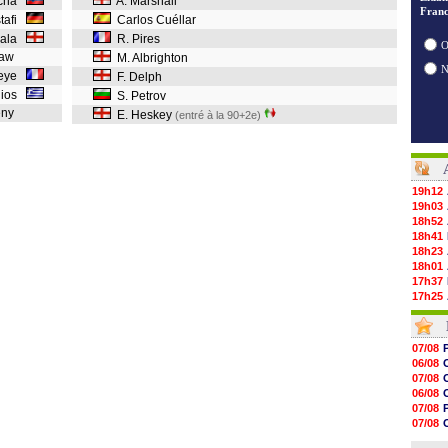
ucha
A. Marshall
Franc
stafi
Carlos Cuéllar
siala
R. Pires
O
shaw
M. Albrighton
ueye
F. Delph
llios
S. Petrov
leny
E. Heskey
(entré à la 90+2e)
19h12
19h03
18h52
18h41
18h23
18h01
17h37
17h25
17h08
16h55
16h31
07/08
16h11
06/08
16h06
07/08
15h48
06/08
15h41
07/08
15h21
07/08
15h14
08/08
14h59