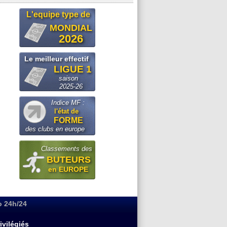
L'equipe type de
MONDIAL
2026
Le meilleur effectif
LIGUE 1
saison
2025-26
Indice MF :
l'état de
FORME
des clubs en europe
Classements des
BUTEURS
en EUROPE
o 24h/24
ivilégiés