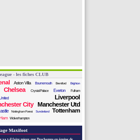
League - les fiches CLUB
enal
Aston Villa
Bournemouth
Brentford
Brighton
Chelsea
Everton
Crystal Palace
Fulham
Liverpool
United
chester City
Manchester Utd
Tottenham
astle
Nottingham Forest
Sunderland
 Ham
Wolverhampton
age Maxifoot
e va t-il faire mieux que Deschamps en équipe de