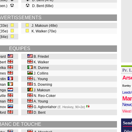
(38e)
D. Bent (47e)
 pen.)
D. Bent (68e)
AVERTISSEMENTS
 (33e)
J. Makoun (48e)
 (35e)
K. Walker (70e)
 (84e)
EQUIPES
ward
B. Friedel
bbert
K. Walker
ielka
R. Dunne
Pr. 
aines
J. Collins
Ars
istin
L. Young
eman
S. Downing
Burnley
tinga
J. Makoun
Leeds 
ville
N. Reo-Coker
Man
sman
A. Young
Newc
dinov
G. Agbonlahor
(E. Heskey, 90+2e
)
West
kford
D. Bent
Sond
BANC DE TOUCHE
Zidan