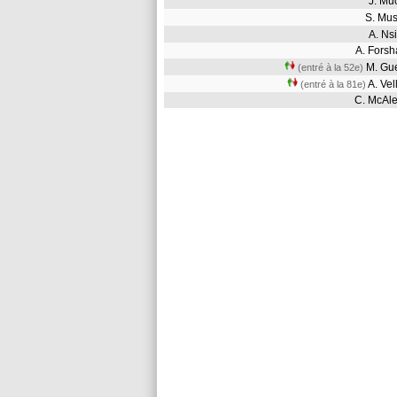
J. M
S. Mu
A. N
A. For
M. G
(entré à la 52e)
A. Ve
(entré à la 81e)
C. McA