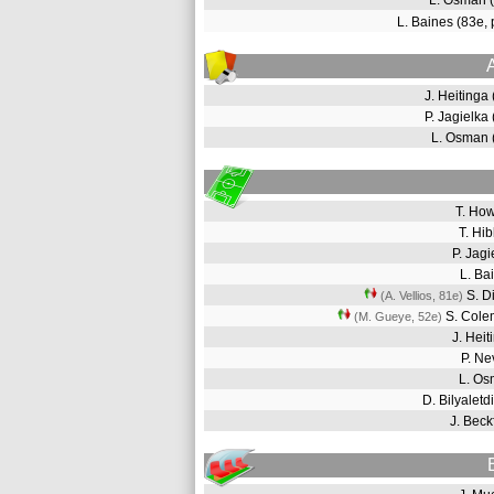
L. Osman 
L. Baines (83e,
J. Heitinga
P. Jagielka
L. Osman
T. Ho
T. Hi
P. Jag
L. B
S. D
(A. Vellios, 81e
)
S. Col
(M. Gueye, 52e
)
J. Hei
P. Ne
L. O
D. Bilyalet
J. Bec