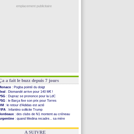
L1
: prison avec sursis requis contre un arbitre
OM
: la piste Goore en attaque
emplacement publicitaire
PSG
: ça négocie avec le Barça pour Torres
Amical
: Rennes s'incline contre Brentford
Arsenal
: c'est signé pour Guimaraes (officiel)
Amical
: Le Mans concède un nul
Real
: Mourinho durcit les règles
Voir les brèves précédentes
Ça a fait le buzz depuis 7 jours
Monaco
: Pogba pointé du doigt
Real
: Diomandé arrive pour 140 M€ !
PSG
: Dupraz se prononce pour la LdC
PSG
: le Barça fixe son prix pour Torres
OM
: le retour d'Adidas est acté
FIFA
: Infantino sollicite Trump
Bordeaux
: des clubs de N1 montent au créneau
Argentine
: quand Medina recadre... sa mère
Real
: le démenti de Leipzig pour Diomandé
OM
: Paixão attire un 2e club anglais
A SUIVRE