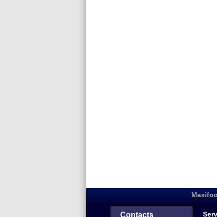
Maxifoo
Serv
Contacts