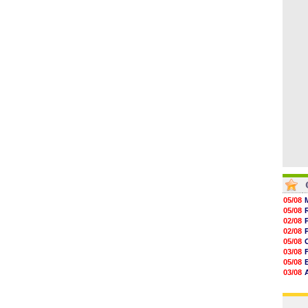
07/08
14h43
14h14
13h59
13h55
13h48
13h30
05/08
05/08
02/08
02/08
05/08
03/08
05/08
03/08
03/08
03/08