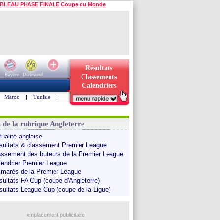
BLEAU PHASE FINALE Coupe du Monde
Résultats
Bayern
Dortmund
Classements
Calendriers
Maroc
|
Tunisie
|
s de la rubrique Angleterre
tualité anglaise
sultats & classement Premier League
assement des buteurs de la Premier League
lendrier Premier League
lmarès de la Premier League
sultats FA Cup (coupe d'Angleterre)
sultats League Cup (coupe de la Ligue)
emplacement publicitaire