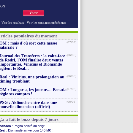
NON
Voter
Voir les resultats
-
Voir les sondages précédents
articles populaires du moment
(07/08)
OM : mais d'où sort cette masse
salariale ?
(06/08)
Journal des Transferts : la volte-face
de Rodri, l'OM finalise deux ventes
importantes, Vinicius et Diomandé
agitent le Real...
(06/08)
Real : Vinicius, une prolongation au
timing troublant
(07/08)
OM : Longoria, les joueurs... Benatia
règle ses comptes !
(06/08)
PSG : Akliouche entre dans une
nouvelle dimension (officiel)
Ça a fait le buzz depuis 7 jours
Monaco
: Pogba pointé du doigt
Real
: Diomandé arrive pour 140 M€ !