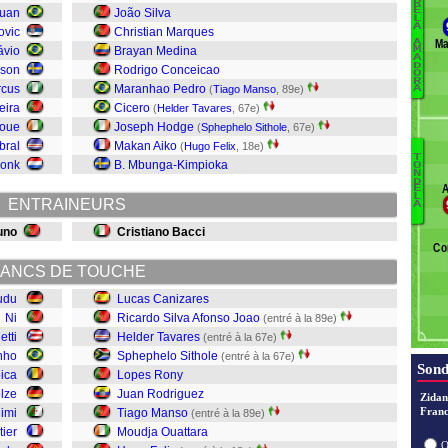
R
M
E
Luan
João Silva
L
A
M
ovic
Christian Marques
Ma
A
B
ávio
Brayan Medina
M
A
S
D
sson
Rodrigo Conceicao
O
R
St
rcus
Maranhao Pedro
(
Tiago Manso
, 89e)
A
R
eira
Cicero
(
Helder Tavares
, 67e)
A
oue
Joseph Hodge
(
Sphephelo Sithole
, 67e)
Ni
bral
Makan Aiko
(
Hugo Felix
, 18e)
D
T
donk
B. Mbunga-Kimpioka
O
N
Fe
D
A
E
O
L
ENTRAINEURS
A
M
uno
Cristiano Bacci
R
Co
R
Si
ANCS DE TOUCHE
T
udu
Lucas Canizares
Ni
Ricardo Silva Afonso Joao
(entré à la 89e)
C
etti
Helder Tavares
(entré à la 67e)
nho
Sphephelo Sithole
(entré à la 67e)
Sond
oica
Lopes Rony
lze
Juan Rodriguez
Zidan
Franc
himi
Tiago Manso
(entré à la 89e)
ier
Moudja Ouattara
O