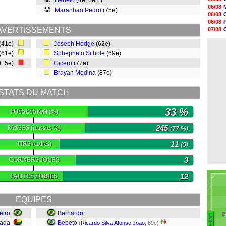
Bebeto
(4e, pen.)
08h32
06/08
Maranhao Pedro
(75e)
07/08
06/08
07/08
06/08
07/08
AVERTISSEMENTS
07/08
07/08
06/08
07/08
(41e)
Joseph Hodge
(62e)
06/08
07/08
(61e)
Sphephelo Sithole
(69e)
07/08
V
0+5e)
Cicero
(77e)
07/08
07/08
Brayan Medina
(87e)
07/08
07/08
STATS DU MATCH
33 %
POSSESSION
(%)
PASSES
245
(réussies %)
(77 %)
TIRS
11
(cadrés)
(5)
CORNERS JOUES
3
FAUTES SUBIES
12
EQUIPES
eiro
Bernardo
E
E
Ba
S
cada
Bebeto
(
Ricardo Silva Afonso Joao
, 89e)
T