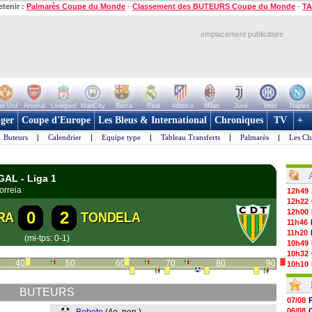
etenir :
Palmarès Coupe du Monde
-
Classement des BUTEURS Coupe du Monde
-
TA
emplacement publicitaire
n Utd
Arsenal
Liverpool
ManCity
Barca
Real
Atletico
Milan
Juve
Inter
Naples
ger
Coupe d'Europe
Les Bleus & International
Chroniques
TV
+
Buteurs
|
Calendrier
|
Equipe type
|
Tableau Transferts
|
Palmarès
|
Les Cl
GAL - Liga 1
orreia
12h49
12h22
12h00
0
2
RA
TONDELA
11h46
11h20
(mi-tps: 0-1)
10h49
10h32
40
50
60
70
80
90
10h10
09h49
09h35
BUTEURS
09h08
07/08
08h54
06/08