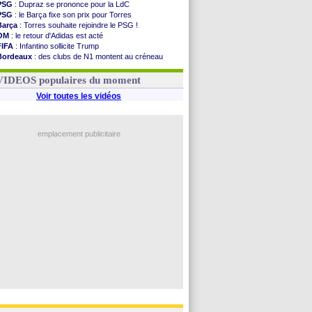
PSG
: Dupraz se prononce pour la LdC
PSG
: le Barça fixe son prix pour Torres
Barça
: Torres souhaite rejoindre le PSG !
OM
: le retour d'Adidas est acté
FIFA
: Infantino sollicite Trump
Bordeaux
: des clubs de N1 montent au créneau
Argentine
: quand Medina recadre... sa mère
Real
: le démenti de Leipzig pour Diomandé
VIDEOS populaires du moment
Voir toutes les vidéos
emplacement publicitaire