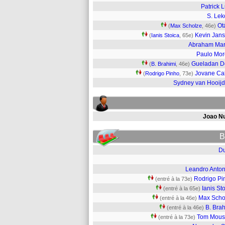
Patrick 
S. Lek
Ot
(
Max Scholze
, 46e)
Kevin Jan
(
Ianis Stoica
, 65e)
Abraham Ma
Paulo Mor
Gueladan D
(
B. Brahimi
, 46e)
Jovane Ca
(
Rodrigo Pinho
, 73e)
Sydney van Hooij
Joao N
B
D
Leandro Anton
Rodrigo Pi
(entré à la 73e)
Ianis St
(entré à la 65e)
Max Scho
(entré à la 46e)
B. Bra
(entré à la 46e)
Tom Moust
(entré à la 73e)