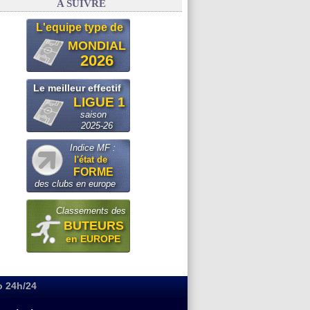
A SUIVRE
L'equipe type de
MONDIAL
2026
Le meilleur effectif
LIGUE 1
saison
2025-26
Indice MF :
l'état de
FORME
des clubs en europe
Classements des
BUTEURS
en EUROPE
o 24h/24