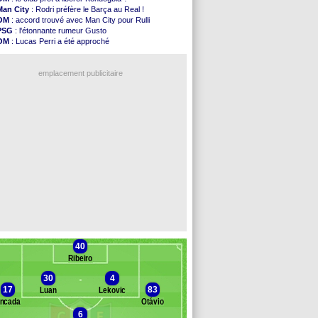
Man Utd
: le groupe pour défier le PSG
Man City
: Rodri préfère le Barça au Real !
L3
: Caen premier leader
OM
: accord trouvé avec Man City pour Rulli
OM
: Højbjerg, son agent maintient le suspense
PSG
: l'étonnante rumeur Gusto
OM
: Gouiri évoque son avenir
OM
: Lucas Perri a été approché
Leipzig
: le transfert d'Asllani tombe à l'eau
OM
: une offre pour Bulka
L3
: 1ère utilisation du Football Video Support
Ouganda
: Owori battu à mort à Kampala
OM
: Benatia envoie une pique à Longoria
emplacement publicitaire
illarreal
: Al-Ahli veut Pape Gueye
Lyon
: la dernière saison de Fonseca ?
OM
: un nouveau prétendant pour Højbjerg
Brest
: un gardien norvégien en approche ?
OM
: McCourt a versé 120 M€ en 2026
Voir les brèves précédentes
40
Ribeiro
30
4
17
83
Luan
Lekovic
ncada
Otávio
nc des remplaçants
Estrela Amadora
6