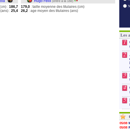
ola
Hugo Felix
(entré à la 18e)
(cm) :
186,7
179,0
: taille moyenne des titulaires (cm)
(ans) :
25,4
26,2
: age moyen des titulaires (ans)
Les 
1
2
3
4
5
05/08
05/08