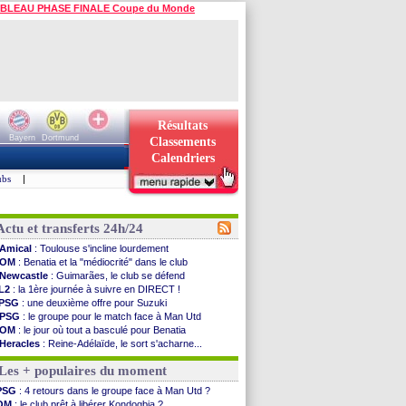
BLEAU PHASE FINALE Coupe du Monde
Résultats
Bayern
Dortmund
Classements
Calendriers
ubs
|
Actu et transferts 24h/24
Amical
: Toulouse s'incline lourdement
OM
: Benatia et la "médiocrité" dans le club
Newcastle
: Guimarães, le club se défend
L2
: la 1ère journée à suivre en DIRECT !
PSG
: une deuxième offre pour Suzuki
PSG
: le groupe pour le match face à Man Utd
OM
: le jour où tout a basculé pour Benatia
Heracles
: Reine-Adélaïde, le sort s'acharne...
Monaco
: Mawissa a gravement blessé Uche
Les + populaires du moment
OM
: accord avec la Real Sociedad pour Aguerd
Barça
: Araujo va partir en prêt à Liverpool
PSG
: 4 retours dans le groupe face à Man Utd ?
OM
: Côme pousse pour Gouiri
OM
: le club prêt à libérer Kondogbia ?