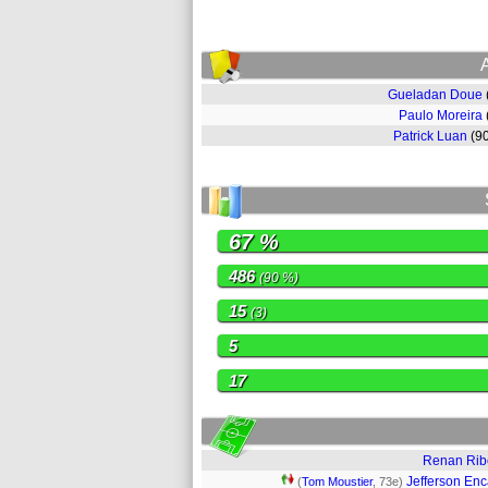
Gueladan Doue
Paulo Moreira
Patrick Luan
(9
67 %
486
(90 %)
15
(3)
5
17
Renan Rib
Jefferson En
(
Tom Moustier
, 73e)