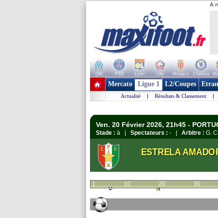
A r
OM
PSG
Lyon
Lille
Monaco
Chelsea
Ma
+ de clubs
Mercato
Ligue 1
L2/Coupes
Etran
Actualité
|
Résultats & Classement
|
Ven. 20 Février 2026, 21h45 - PORTU
Stade :
à |
Spectateurs :
- |
Arbitre :
G. C
ESTRELA AMADO
1
10
20
30