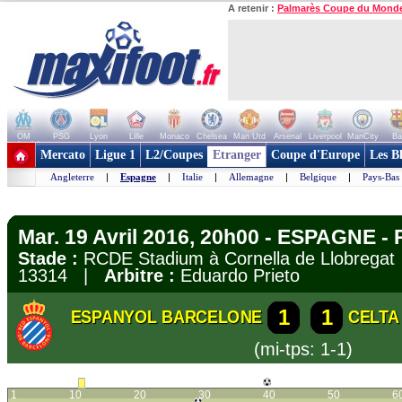
A retenir :
Palmarès Coupe du Mond
OM
PSG
Lyon
Lille
Monaco
Chelsea
Man Utd
Arsenal
Liverpool
ManCity
Ba
+ de clubs
Mercato
Ligue 1
L2/Coupes
Etranger
Coupe d'Europe
Les B
Angleterre
|
Espagne
|
Italie
|
Allemagne
|
Belgique
|
Pays-Bas
Mar. 19 Avril 2016, 20h00 - ESPAGNE - 
Stade :
RCDE Stadium à Cornella de Llobreg
13314 |
Arbitre :
Eduardo Prieto
1
1
ESPANYOL BARCELONE
CELTA
(mi-tps: 1-1)
1
10
20
30
40
50
6