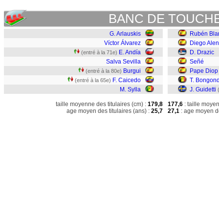
BANC DE TOUCH
G. Arlauskis
Rubén Bla
Víctor Álvarez
Diego Ale
E. Andía
D. Drazic
(entré à la 71e)
Salva Sevilla
Señé
Burgui
Pape Diop
(entré à la 80e)
F. Caicedo
T. Bongon
(entré à la 65e)
M. Sylla
J. Guidetti
taille moyenne des titulaires (cm) :
179,8
177,6
: taille moye
age moyen des titulaires (ans) :
25,7
27,1
: age moyen de