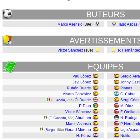
BUTEURS
Marco Asensio
(39e)
Iago Aspas
(
AVERTISSEMENT
Víctor Sánchez
(10e)
P. Hernánde
EQUIPES
Pau López
Sergio Álva
Javi López
Jonny Cast
Rubén Duarte
Planas
Álvaro González
G. Cabral
Ó. Duarte
Sergi Góm
(
E. Andía
, 71e)
P. Diop
M. Díaz
Víctor Sánchez
F. Orellana
Abraham
N. Radoja
(
F. Caicedo
, 65e)
Marco Asensio
P. Hernánd
Gerard Moreno
Iago Aspas
(
Burgui
, 80e)
H. Pérez
Nolito