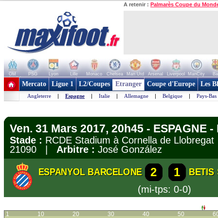
A retenir :
Palmarès Coupe du Mond
OM
PSG
Lyon
Lille
Monaco
Chelsea
Man Utd
Arsenal
Liverpool
ManCity
Ba
+ de clubs
Mercato
Ligue 1
L2/Coupes
Etranger
Coupe d'Europe
Les B
Angleterre
|
Espagne
|
Italie
|
Allemagne
|
Belgique
|
Pays-Bas
Ven. 31 Mars 2017, 20h45 - ESPAGNE - 
Stade :
RCDE Stadium à Cornella de Llobreg
21090 |
Arbitre :
José González
2
1
ESPANYOL BARCELONE
BETIS
(mi-tps: 0-0)
1
10
20
30
40
50
6