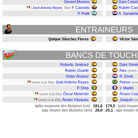
Gerard Moreno
Dani Cebal
F. Caicedo
Rubén Cas
(
José Antonio Reyes
, 56e)
P. Piatti
A. Sanabri
ENTRAINEURS
Quique Sánchez Flores
Víctor Sá
BANCS DE TOUCH
Roberto Jiménez
Dani Gimé
Rubén Duarte
Alex
(entré 
Víctor Álvarez
R. Donk
José Antonio Reyes
Petros
(entré à la 56e)
(ent
P. Diop
J. Martin
Óscar Melendo
Álvaro Cej
(entré à la 56e)
Álvaro Vázquez
Joaquín
(entré à la 83e)
(e
taille moyenne des titulaires (cm) :
181,0
179,5
: taille moye
age moyen des titulaires (ans) :
28,0
25,1
: age moyen de