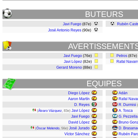
BUTEURS
Javi Fuego
(87e)
Rubén Cast
José Antonio Reyes
(90e)
AVERTISSEMENT
Javi Fuego
(76e)
Petros
(87e
Javi López
(82e)
Rafal Navar
Gerard Moreno
(88e)
EQUIPES
Diego López
Adán
Aaron Martín
Rafal Nava
D. Reyes
R. Durmisi
Javi López
A. Tosca
(
Álvaro Vázquez
, 83e)
Javi Fuego
G. Pezzella
David López
Bruno Gonz
José Jurado
D. Brasana
(
Óscar Melendo
, 56e)
Víctor Sánchez
Rubén Par