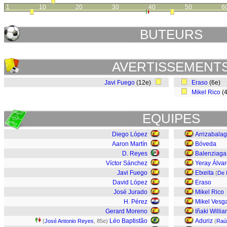
1
10
20
30
40
50
6
BUTEURS
AVERTISSEMENT
Javi Fuego
(12e)
Eraso
(6e)
Mikel Rico
(
EQUIPES
Diego López
Arrizabala
Aaron Martín
Bóveda
D. Reyes
Balenziaga
Víctor Sánchez
Yeray Álva
Javi Fuego
Etxeita
(
De 
David López
Eraso
José Jurado
Mikel Rico
H. Pérez
Mikel Vesg
Gerard Moreno
Iñaki Willi
Léo Baptistão
Aduriz
(
José Antonio Reyes
, 85e)
(
Raú