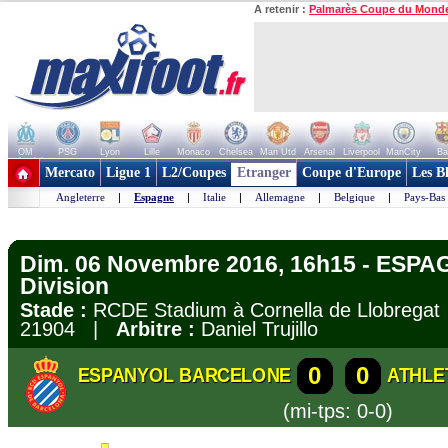
A retenir :
Palmarès Coupe du Mond
OM
PSG
Lyon
Lille
Monaco
Chelsea
Man Utd
Arsenal
Liverpool
ManCity
Ba
+ de clubs
Mercato
Ligue 1
L2/Coupes
Etranger
Coupe d'Europe
Les B
Angleterre
|
Espagne
|
Italie
|
Allemagne
|
Belgique
|
Pays-Bas
Dim. 06 Novembre 2016, 16h15 - ESPA
Division
Stade :
RCDE Stadium à Cornella de Llobreg
21904 |
Arbitre :
Daniel Trujillo
0
0
ESPANYOL BARCELONE
ATHLE
(mi-tps: 0-0)