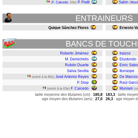
P. Piatti
Sabin
(
F. Caicedo
, 63e)
(
Muni
ENTRAINEURS
Quique Sánchez Flores
Ernesto V
BANCS DE TOUCH
Roberto Jiménez
Iraizoz
M. Demichelis
Elustondo
Rubén Duarte
Enric Sabor
Salva Sevilla
Iturraspe
José Antonio Reyes
De Marcos
(entré à la 85e)
P. Diop
Raúl Garcí
F. Caicedo
Muniain
(entré à la 63e)
(e
taille moyenne des titulaires (cm) :
180,8
183,3
: taille moye
age moyen des titulaires (ans) :
27,0
26,3
: age moyen de