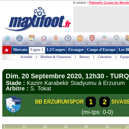
A retenir :
Palmarès Coupe du Mond
OM
PSG
Lyon
Lille
Monaco
Chelsea
Man Utd
Arsenal
Liverpool
ManCity
Ba
+ de clubs
Mercato
Ligue 1
L2/Coupes
Etranger
Coupe d'Europe
Les B
Actualité
|
Résultats & Classement
|
Buteurs
|
Calendrier
|
Equipe
Dim. 20 Septembre 2020, 12h30 - TURQU
Stade :
Kazim Karabekir Stadyumu à Erzuru
Arbitre :
S. Tokat
1
2
BB ERZURUMSPOR
SIVAS
(mi-tps: 0-0)
1
10
20
30
40
50
6