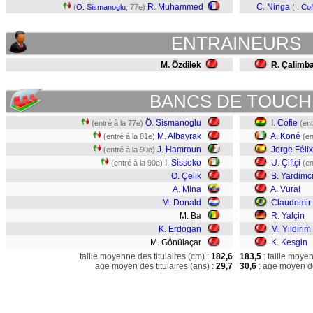
R. Muhammed
C. Ninga
(
Ö. Sismanoglu
, 77e)
(
I. Cof
ENTRAINEURS
M. Özdilek
R. Çalimb
BANCS DE TOUCH
Ö. Sismanoglu
I. Cofie
(entré à la 77e)
(ent
M. Albayrak
A. Koné
(entré à la 81e)
(en
J. Hamroun
Jorge Félix
(entré à la 90e)
I. Sissoko
U. Çiftçi
(entré à la 90e)
(en
O. Çelik
B. Yardimc
A. Mina
A. Vural
M. Donald
Claudemir
M. Ba
R. Yalçin
K. Erdogan
M. Yildirim
M. Gönülaçar
K. Kesgin
taille moyenne des titulaires (cm) :
182,6
183,5
: taille moye
age moyen des titulaires (ans) :
29,7
30,6
: age moyen de