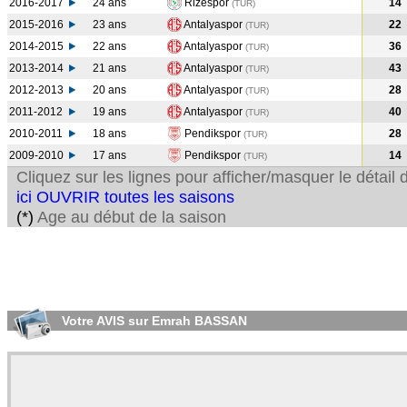
2016-2017
24 ans
Rizespor
14
(TUR
)
2015-2016
23 ans
Antalyaspor
22
(TUR
)
2014-2015
22 ans
Antalyaspor
36
(TUR
)
2013-2014
21 ans
Antalyaspor
43
(TUR
)
2012-2013
20 ans
Antalyaspor
28
(TUR
)
2011-2012
19 ans
Antalyaspor
40
(TUR
)
2010-2011
18 ans
Pendikspor
28
(TUR
)
2009-2010
17 ans
Pendikspor
14
(TUR
)
Cliquez sur les lignes pour afficher/masquer le détai
ici OUVRIR toutes les saisons
(*)
Age au début de la saison
Votre AVIS sur Emrah BASSAN