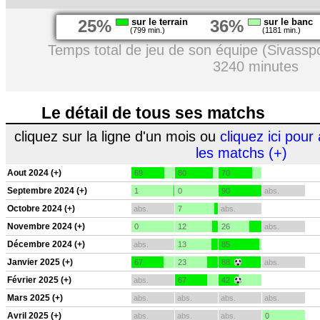
25%
sur le terrain
36%
sur le banc
(799 min.)
(1181 min.)
Temps total de jeu de son équipe (Sivassp
3240 minutes
Le détail de tous ses matchs
cliquez sur la ligne d'un mois ou
cliquez ici pour 
les matchs (+)
Aout 2024 (+)
69
80
70
Septembre 2024 (+)
1
0
90
abs.
Octobre 2024 (+)
abs.
7
abs.
Novembre 2024 (+)
0
12
26
abs.
Décembre 2024 (+)
abs.
13
85
Janvier 2025 (+)
67
23
88
abs.
Février 2025 (+)
abs.
67
42
Mars 2025 (+)
abs.
abs.
abs.
abs.
Avril 2025 (+)
abs.
abs.
abs.
0