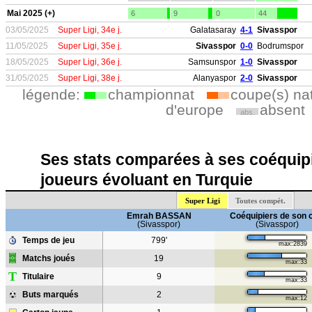
Mai 2025 (+)
6
9
0
44
03/05/2025
Super Ligi, 34e j.
Galatasaray
4-1
Sivasspor
11/05/2025
Super Ligi, 35e j.
Sivasspor
0-0
Bodrumspor
18/05/2025
Super Ligi, 36e j.
Samsunspor
1-0
Sivasspor
31/05/2025
Super Ligi, 38e j.
Alanyaspor
2-0
Sivasspor
légende:
championnat
coupe(s) na
d'europe
absent
abs.
Ses stats comparées à ses coéquipi
joueurs évoluant en Turquie
Super Ligi
Toutes compét.
Emrah BASSAN
Coéquipiers de son 
(Sivasspor)
(Sivasspor)
Temps de jeu
799'
max:2839
Matchs joués
19
max:33
T
Titulaire
9
max:33
Buts marqués
2
max:12