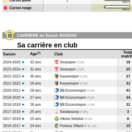
Carton jaune
1
max:9
Carton rouge
-
max:4
CARRIERE de Emrah BASSAN
Sa carrière en club
Total
(*)
Age
Saison
Club
match
2024-2025
32 ans
Sivasspor
19
(TUR)
2023-2024
31 ans
Sivasspor
25
(TUR
)
2022-2023
30 ans
Kayserispor
27
(TUR
)
2021-2022
29 ans
Kayserispor
31
(TUR
)
2020-2021
28 ans
BB Erzurumspor
41
(TUR
)
2019-2020
27 ans
BB Erzurumspor
34
(TUR
)
2018-2019
26 ans
BB Erzurumspor
31
(TUR
)
2017-2018
25 ans
Galatasaray
3
(TUR
)
2017-2018
25 ans
Vitoria Setubal
6
(POR
)
2016-2017
24 ans
Fortuna Sittard
15
(P-B, d2)