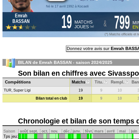
Né le 17 avril 1992 à Kocaeli
19
799
Emrah
&
BASSAN
MATCHS
MI
JOUES
E
*
(
)
(*) Matchs officiels e
Donnez votre avis sur
Emrah BASS
BILAN de Emrah BASSAN - saison
2024/2025
Son bilan en chiffres avec Sivasspo
Compétitions
Matchs
Titu.
Rempl.
Ban
?
?
?
TUR, Super Ligi
19
9
10
Bilan total en club
19
9
10
Chronologie et bilan de son temps 
Saison
août
sept.
oct.
nov.
déc.
janv.
févr.
mars
avril
mai
juin
Tps jeu: