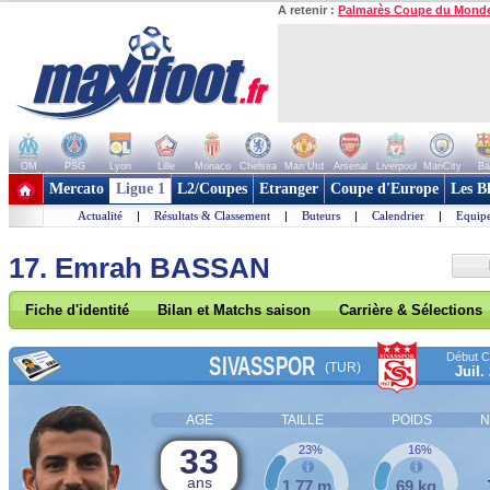
A retenir :
Palmarès Coupe du Mond
OM
PSG
Lyon
Lille
Monaco
Chelsea
Man Utd
Arsenal
Liverpool
ManCity
Ba
+ de clubs
Mercato
Ligue 1
L2/Coupes
Etranger
Coupe d'Europe
Les B
Actualité
|
Résultats & Classement
|
Buteurs
|
Calendrier
|
Equipe
17. Emrah BASSAN
Fiche d'identité
Bilan et Matchs saison
Carrière & Sélections
Début Co
SIVASSPOR
(TUR)
Juil.
AGE
TAILLE
POIDS
N
33
23%
16%
ans
1,77 m
69 kg