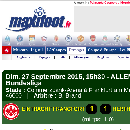
A retenir :
Palmarès Coupe du Mond
OM
PSG
Lyon
Lille
Monaco
Chelsea
Man Utd
Arsenal
Liverpool
ManCity
Ba
+ de clubs
Mercato
Ligue 1
L2/Coupes
Etranger
Coupe d'Europe
Les B
Angleterre
|
Espagne
|
Italie
|
Allemagne
|
Belgique
|
Pays-Bas
Dim. 27 Septembre 2015, 15h30 - ALL
Bundesliga
Stade :
Commerzbank-Arena à Frankfurt am 
46000 |
Arbitre :
B. Brand
1
1
EINTRACHT FRANCFORT
HERTH
(mi-tps: 1-0)