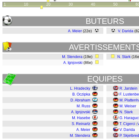
1
10
20
30
40
50
6
BUTEURS
A. Meier
(22e)
V. Darida
(8
AVERTISSEMENT
M. Stendera
(19e)
N. Stark
(16
A. Ignjovski
(86e)
EQUIPES
L. Hradecky
R. Jarstein
B. Oczipka
F. Lustenbe
D. Abraham
M. Plattenh
M. Russ
M. Weiser
A. Ignjovski
N. Stark
M. Hasebe
G. Haraguc
S. Reinartz
T. Cigerci
(
V
A. Meier
V. Darida
M. Stendera
P. Skjelbre