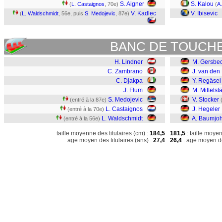
S. Aigner
S. Kalou
(
L. Castaignos
, 70e)
(
A
V. Kadlec
V. Ibisevic
(
L. Waldschmidt
, 56e, puis
S. Medojevic
, 87e)
BANC DE TOUCH
H. Lindner
M. Gersbe
C. Zambrano
J. van den
C. Djakpa
Y. Regäsel
J. Flum
M. Mittelst
S. Medojevic
V. Stocker
(entré à la 87e)
L. Castaignos
J. Hegeler
(entré à la 70e)
L. Waldschmidt
A. Baumjo
(entré à la 56e)
taille moyenne des titulaires (cm) :
184,5
181,5
: taille moye
age moyen des titulaires (ans) :
27,4
26,4
: age moyen de