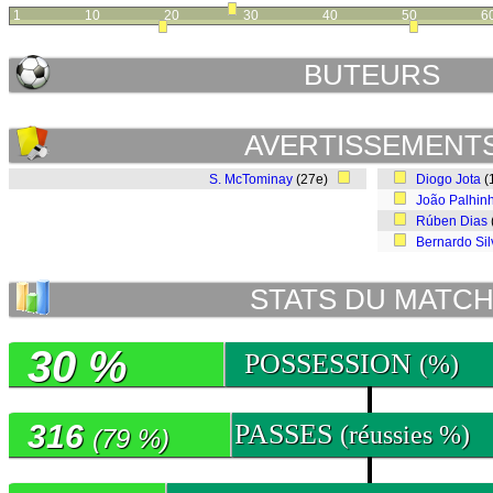
1
10
20
30
40
50
6
BUTEURS
AVERTISSEMENT
S. McTominay
(27e)
Diogo Jota
(
João Palhin
Rúben Dias
Bernardo Sil
STATS DU MATC
30 %
POSSESSION
(%)
316
PASSES
(réussies %)
(79 %)