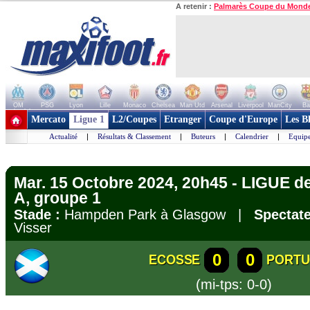
A retenir :
Palmarès Coupe du Mond
OM
PSG
Lyon
Lille
Monaco
Chelsea
Man Utd
Arsenal
Liverpool
ManCity
Ba
+ de clubs
Mercato
Ligue 1
L2/Coupes
Etranger
Coupe d'Europe
Les B
Actualité
|
Résultats & Classement
|
Buteurs
|
Calendrier
|
Equipe
Mar. 15 Octobre 2024, 20h45 - LIGUE d
A, groupe 1
Stade :
Hampden Park à Glasgow |
Spectate
Visser
0
0
ECOSSE
PORTU
(mi-tps: 0-0)