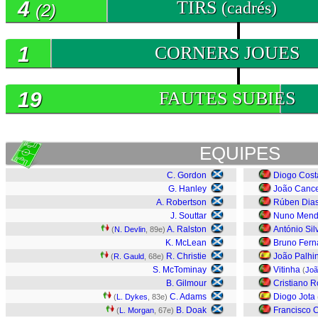
4
TIRS
(cadrés)
(2)
1
CORNERS JOUES
19
FAUTES SUBIES
EQUIPES
C. Gordon
Diogo Cost
G. Hanley
João Canc
A. Robertson
Rúben Dia
J. Souttar
Nuno Mend
A. Ralston
António Sil
(
N. Devlin
, 89e)
K. McLean
Bruno Fer
R. Christie
João Palhi
(
R. Gauld
, 68e)
S. McTominay
Vitinha
(
Joã
B. Gilmour
Cristiano 
C. Adams
Diogo Jota
(
L. Dykes
, 83e)
B. Doak
Francisco 
(
L. Morgan
, 67e)