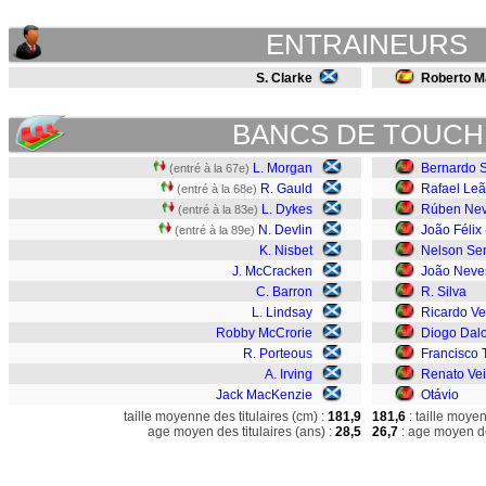
ENTRAINEURS
S. Clarke
Roberto M
BANCS DE TOUCH
L. Morgan
Bernardo S
(entré à la 67e)
R. Gauld
Rafael Le
(entré à la 68e)
L. Dykes
Rúben Ne
(entré à la 83e)
N. Devlin
João Félix
(entré à la 89e)
K. Nisbet
Nelson S
J. McCracken
João Neve
C. Barron
R. Silva
L. Lindsay
Ricardo Ve
Robby McCrorie
Diogo Dalo
R. Porteous
Francisco 
A. Irving
Renato Ve
Jack MacKenzie
Otávio
taille moyenne des titulaires (cm) :
181,9
181,6
: taille moye
age moyen des titulaires (ans) :
28,5
26,7
: age moyen de