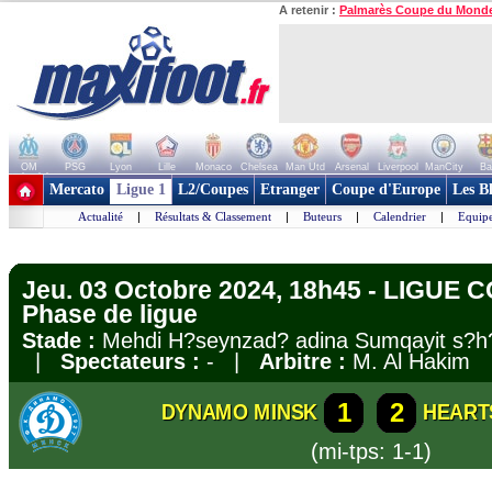
A retenir :
Palmarès Coupe du Mond
OM
PSG
Lyon
Lille
Monaco
Chelsea
Man Utd
Arsenal
Liverpool
ManCity
Ba
+ de clubs
Mercato
Ligue 1
L2/Coupes
Etranger
Coupe d'Europe
Les B
Actualité
|
Résultats & Classement
|
Buteurs
|
Calendrier
|
Equipe
Jeu. 03 Octobre 2024, 18h45 - LIGUE
Phase de ligue
Stade :
Mehdi H?seynzad? adina Sumqayit s?h?
|
Spectateurs :
- |
Arbitre :
M. Al Hakim
1
2
DYNAMO MINSK
HEARTS
(mi-tps: 1-1)