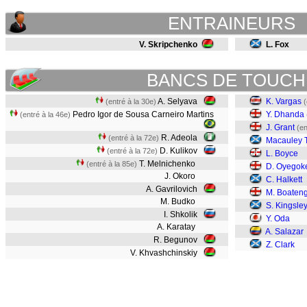
ENTRAINEURS
V. Skripchenko
L. Fox
BANCS DE TOUCH
A. Selyava
K. Vargas
(entré à la 30e)
(
Pedro Igor de Sousa Carneiro Martins
Y. Dhanda
(entré à la 46e)
J. Grant
(en
R. Adeola
(entré à la 72e)
Macauley T
D. Kulikov
(entré à la 72e)
L. Boyce
T. Melnichenko
(entré à la 85e)
D. Oyegok
J. Okoro
C. Halkett
A. Gavrilovich
M. Boaten
M. Budko
S. Kingsle
I. Shkolik
Y. Oda
A. Karatay
A. Salazar
R. Begunov
Z. Clark
V. Khvashchinskiy