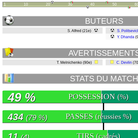
1
10
20
30
40
50
6
BUTEURS
S. Alfred (21e)
S. Politsevic
Y. Dhanda
(
AVERTISSEMENT
T. Melnichenko (90e)
C. Devlin
(7
STATS DU MATC
49 %
POSSESSION
(%)
434
PASSES
(réussies %)
(79 %)
11
TIRS
(cadrés)
(4)