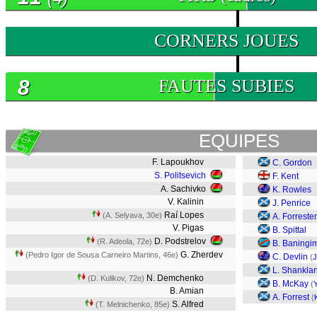
0
CORNERS JOUES
8
FAUTES SUBIES
EQUIPES
F. Lapoukhov
C. Gordon
S. Politsevich
F. Kent
A. Sachivko
K. Rowles
V. Kalinin
J. Penrice
Raí Lopes
(A. Selyava, 30e)
A. Forrester
V. Pigas
B. Spittal
D. Podstrelov
(R. Adeola, 72e)
B. Baningi
G. Zherdev
(Pedro Igor de Sousa Carneiro Martins, 46e)
C. Devlin
(
J
L. Shankla
N. Demchenko
(D. Kulikov, 72e)
B. McKay
(
B. Amian
A. Forrest
(
S. Alfred
(T. Melnichenko, 85e)