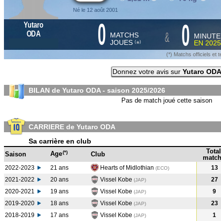
Né le 12 août 2001
0
0
Yutaro
&
ODA
MATCHS
MINUTE
JOUES
EN
2025
*
(
)
(*) Matchs officiels e
Donnez votre avis sur
Yutaro OD
BILAN de Yutaro ODA - saison
2025/2026
Pas de match joué cette saison
CARRIERE de Yutaro ODA
Sa carrière en club
Total
(*)
Age
Saison
Club
match
2022-2023
21 ans
Hearts of Midlothian
13
(ECO
)
2021-2022
20 ans
Vissel Kobe
27
(JAP
)
2020-2021
19 ans
Vissel Kobe
9
(JAP
)
2019-2020
18 ans
Vissel Kobe
23
(JAP
)
2018-2019
17 ans
Vissel Kobe
1
(JAP
)