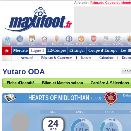
A retenir :
Palmarès Coupe du Mond
OM
PSG
Lyon
Lille
Monaco
Chelsea
Man Utd
Arsenal
Liverpool
ManCity
Ba
+ de clubs
Mercato
Ligue 1
L2/Coupes
Etranger
Coupe d'Europe
Les B
Actualité
|
Résultats & Classement
|
Buteurs
|
Calendrier
|
Equipe
Yutaro ODA
Les a
Fiche d'identité
Bilan et Matchs saison
Carrière & Sélections
Début
HEARTS OF MIDLOTHIAN
(ECO)
AGE
TAILLE
POIDS
24
41%
21%
ans
1,81 m
70 kg