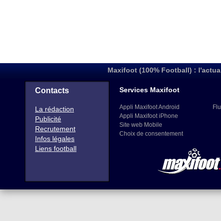
Maxifoot (100% Football) : l'actua
Services Maxifoot
Contacts
Appli Maxifoot Android
Flu
La rédaction
Appli Maxifoot iPhone
Publicité
Site web Mobile
Recrutement
Choix de consentement
Infos légales
Liens football