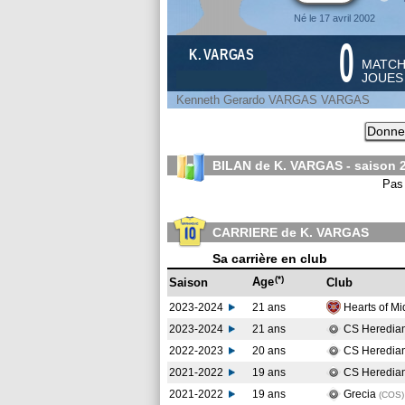
Né le 17 avril 2002
0
K. VARGAS
MATC
JOUE
Kenneth Gerardo VARGAS VARGAS
Donnez
BILAN de K. VARGAS - saison
Pas 
CARRIERE de K. VARGAS
Sa carrière en club
(*)
Age
Saison
Club
2023-2024
21 ans
Hearts of Mi
2023-2024
21 ans
CS Heredia
2022-2023
20 ans
CS Heredia
2021-2022
19 ans
CS Heredia
2021-2022
19 ans
Grecia
(COS
)