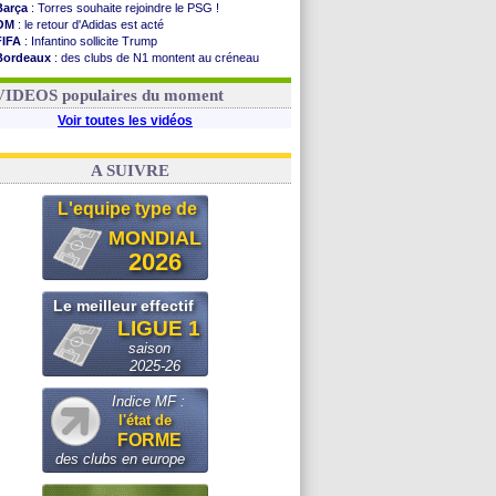
Barça
: Torres souhaite rejoindre le PSG !
OM
: le retour d'Adidas est acté
FIFA
: Infantino sollicite Trump
Bordeaux
: des clubs de N1 montent au créneau
Argentine
: quand Medina recadre... sa mère
Real
: le démenti de Leipzig pour Diomandé
VIDEOS populaires du moment
Voir toutes les vidéos
A SUIVRE
L'equipe type de
MONDIAL
2026
Le meilleur effectif
LIGUE 1
saison
2025-26
Indice MF :
l'état de
FORME
des clubs en europe