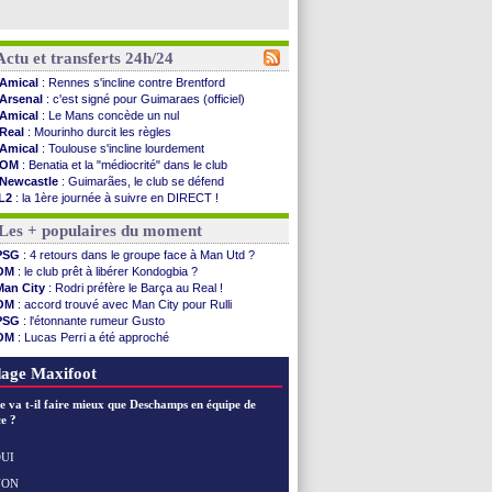
Actu et transferts 24h/24
Amical
: Rennes s'incline contre Brentford
Arsenal
: c'est signé pour Guimaraes (officiel)
Amical
: Le Mans concède un nul
Real
: Mourinho durcit les règles
Amical
: Toulouse s'incline lourdement
OM
: Benatia et la "médiocrité" dans le club
Newcastle
: Guimarães, le club se défend
L2
: la 1ère journée à suivre en DIRECT !
PSG
: une deuxième offre pour Suzuki
Les + populaires du moment
PSG
: le groupe pour le match face à Man Utd
OM
: le jour où tout a basculé pour Benatia
PSG
: 4 retours dans le groupe face à Man Utd ?
Heracles
: Reine-Adélaïde, le sort s'acharne...
OM
: le club prêt à libérer Kondogbia ?
Monaco
: Mawissa a gravement blessé Uche
Man City
: Rodri préfère le Barça au Real !
OM
: accord avec la Real Sociedad pour Aguerd
OM
: accord trouvé avec Man City pour Rulli
Barça
: Araujo va partir en prêt à Liverpool
PSG
: l'étonnante rumeur Gusto
OM
: Côme pousse pour Gouiri
OM
: Lucas Perri a été approché
Man Utd
: le groupe pour défier le PSG
OM
: une offre pour Bulka
L3
: Caen premier leader
Ouganda
: Owori battu à mort à Kampala
age Maxifoot
OM
: Højbjerg, son agent maintient le suspense
OM
: Gouiri évoque son avenir
e va t-il faire mieux que Deschamps en équipe de
Leipzig
: le transfert d'Asllani tombe à l'eau
e ?
L3
: 1ère utilisation du Football Video Support
OM
: Benatia envoie une pique à Longoria
UI
illarreal
: Al-Ahli veut Pape Gueye
NON
Voir les brèves précédentes