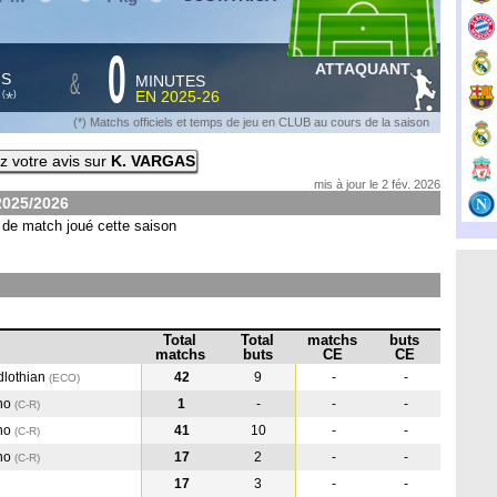
0
ATTAQUANT
&
HS
MINUTES
S
EN
2025-26
*
(
)
(*) Matchs officiels et temps de jeu en CLUB au cours de la saison
 votre avis sur
K. VARGAS
mis à jour le 2 fév. 2026
2025/2026
de match joué cette saison
Total
Total
matchs
buts
matchs
buts
CE
CE
dlothian
42
9
-
-
(ECO
)
no
1
-
-
-
(C-R
)
no
41
10
-
-
(C-R
)
no
17
2
-
-
(C-R
)
17
3
-
-