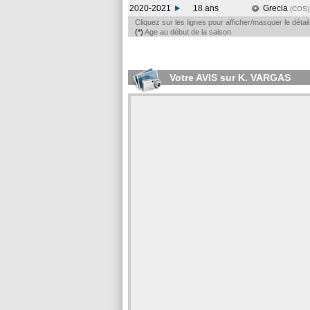
2020-2021
18 ans
Grecia
(COS
)
Cliquez sur les lignes pour afficher/masquer le déta
(*)
Age au début de la saison
Votre AVIS sur K. VARGAS