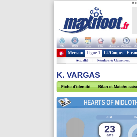
A r
OM
PSG
Lyon
Lille
Monaco
Chelsea
Ma
+ de clubs
Mercato
Ligue 1
L2/Coupes
Etran
Actualité
|
Résultats & Classement
|
K. VARGAS
Fiche d'identité
Bilan et Matchs sai
HEARTS OF MIDLOT
AGE
TA
23
ans