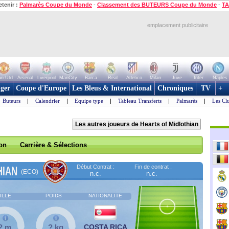
etenir :
Palmarès Coupe du Monde
-
Classement des BUTEURS Coupe du Monde
-
TA
emplacement publicitaire
n Utd
Arsenal
Liverpool
ManCity
Barca
Real
Atletico
Milan
Juve
Inter
Naples
ger
Coupe d'Europe
Les Bleus & International
Chroniques
TV
+
Buteurs
|
Calendrier
|
Equipe type
|
Tableau Transferts
|
Palmarès
|
Les Cl
Les autres joueurs de Hearts of Midlothian
son
Carrière & Sélections
Début Contrat :
Fin de contrat :
HIAN
(ECO)
n.c.
n.c.
ILLE
POIDS
NATIONALITE
? m
? kg
COSTA RICA