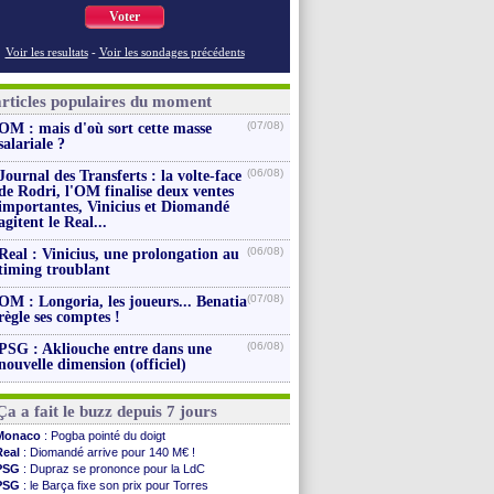
Voter
Voir les resultats
-
Voir les sondages précédents
articles populaires du moment
(07/08)
OM : mais d'où sort cette masse
salariale ?
(06/08)
Journal des Transferts : la volte-face
de Rodri, l'OM finalise deux ventes
importantes, Vinicius et Diomandé
agitent le Real...
(06/08)
Real : Vinicius, une prolongation au
timing troublant
(07/08)
OM : Longoria, les joueurs... Benatia
règle ses comptes !
(06/08)
PSG : Akliouche entre dans une
nouvelle dimension (officiel)
Ça a fait le buzz depuis 7 jours
Monaco
: Pogba pointé du doigt
Real
: Diomandé arrive pour 140 M€ !
PSG
: Dupraz se prononce pour la LdC
PSG
: le Barça fixe son prix pour Torres