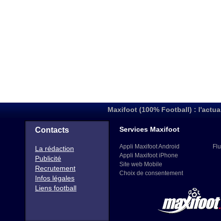
Maxifoot (100% Football) : l'actua
Services Maxifoot
Contacts
Appli Maxifoot Android
Flu
La rédaction
Appli Maxifoot iPhone
Publicité
Site web Mobile
Recrutement
Choix de consentement
Infos légales
Liens football