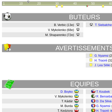
1
10
20
30
40
50
6
BUTEURS
B. Verbic (13e)
T. Siebatch
V. Mykolenko (68e)
M. Shaparenko (72e)
AVERTISSEMENT
G. Nyamsi
(
H. Traoré
(3
J. Lea Siliki
(
EQUIPES
D. Boyko
T. Koubek
V. Mykolenko
R. Benseba
T. Kádár
D. Da Silva
M. Burda
G. Nyamsi
(
T. Kedziora
H. Traoré
(