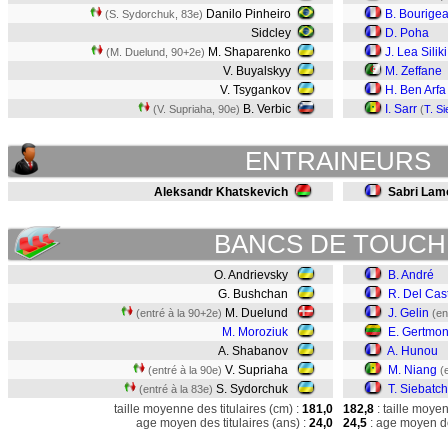
Danilo Pinheiro
B. Bourige
(S. Sydorchuk, 83e)
Sidcley
D. Poha
M. Shaparenko
J. Lea Siliki
(M. Duelund, 90+2e)
V. Buyalskyy
M. Zeffane
V. Tsygankov
H. Ben Arfa
B. Verbic
I. Sarr
(V. Supriaha, 90e)
(
T. S
ENTRAINEURS
Aleksandr Khatskevich
Sabri Lam
BANCS DE TOUCH
O. Andrievsky
B. André
G. Bushchan
R. Del Cast
M. Duelund
J. Gelin
(entré à la 90+2e)
(en
M. Moroziuk
E. Gertmo
A. Shabanov
A. Hunou
V. Supriaha
M. Niang
(entré à la 90e)
(
S. Sydorchuk
T. Siebatc
(entré à la 83e)
taille moyenne des titulaires (cm) :
181,0
182,8
: taille moye
age moyen des titulaires (ans) :
24,0
24,5
: age moyen de