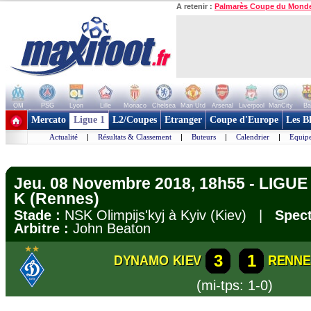
A retenir :
Palmarès Coupe du Mond
OM
PSG
Lyon
Lille
Monaco
Chelsea
Man Utd
Arsenal
Liverpool
ManCity
Ba
+ de clubs
Mercato
Ligue 1
L2/Coupes
Etranger
Coupe d'Europe
Les B
Actualité
|
Résultats & Classement
|
Buteurs
|
Calendrier
|
Equipe
Jeu. 08 Novembre 2018, 18h55 - LIGU
K (Rennes)
Stade :
NSK Olimpijs'kyj à Kyiv (Kiev) |
Spect
Arbitre :
John Beaton
3
1
DYNAMO KIEV
RENNE
(mi-tps: 1-0)