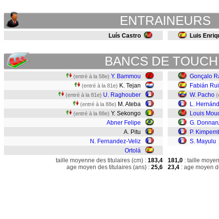
ENTRAINEURS
Luís Castro
Luis Enriq
BANCS DE TOUCH
Y. Bammou
Gonçalo 
(entré à la 58e)
K. Tejan
Fabián Rui
(entré à la 81e)
U. Raghouber
W. Pacho
(entré à la 81e)
(
M. Ateba
L. Hernán
(entré à la 88e)
Y. Sekongo
Louis Mou
(entré à la 88e)
Abner Felipe
G. Donna
A. Pitu
P. Kimpem
N. Fernandez-Veliz
S. Mayulu
Ortolá
taille moyenne des titulaires (cm) :
183,4
181,0
: taille moye
age moyen des titulaires (ans) :
25,6
23,4
: age moyen de