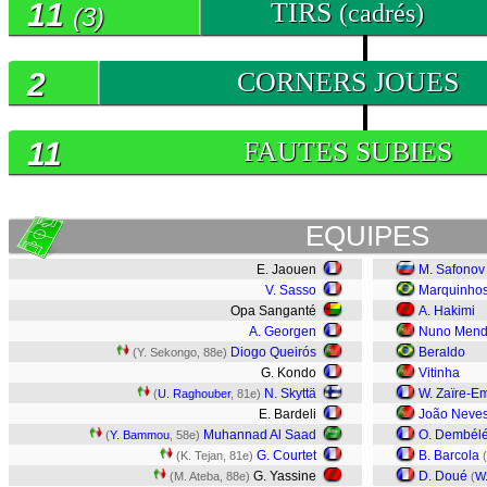
11
TIRS
(cadrés)
(3)
2
CORNERS JOUES
11
FAUTES SUBIES
EQUIPES
E. Jaouen
M. Safonov
V. Sasso
Marquinho
Opa Sanganté
A. Hakimi
A. Georgen
Nuno Mend
Diogo Queirós
Beraldo
(Y. Sekongo, 88e)
G. Kondo
Vitinha
N. Skyttä
W. Zaïre-E
(
U. Raghouber
, 81e)
E. Bardeli
João Neve
Muhannad Al Saad
O. Dembél
(
Y. Bammou
, 58e)
G. Courtet
B. Barcola
(K. Tejan, 81e)
(
G. Yassine
D. Doué
(M. Ateba, 88e)
(
W