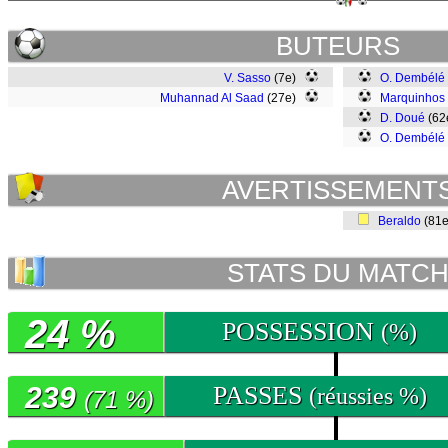
BUTEURS
V. Sasso
(7e)
O. Dembélé
Muhannad Al Saad
(27e)
Marquinhos
D. Doué
(62
O. Dembélé
AVERTISSEMENT
Beraldo
(81
STATS DU MATC
24 %
POSSESSION
(%)
239
PASSES
(réussies %)
(71 %)