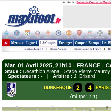
A retenir :
Palmarès Coupe du Mond
OM
PSG
Lyon
Lille
Monaco
Chelsea
Man Utd
Arsenal
Liverpool
ManCity
Ba
+ de clubs
Mercato
Ligue 1
L2/Coupes
Etranger
Coupe d'Europe
Les B
Résultats Ligue 2
|
Résus National
|
Résus Coupe de France
|
Ré
Mar. 01 Avril 2025, 21h10 - FRANCE - 
Stade :
Decathlon Arena - Stade Pierre-Mauroy 
Spectateurs :
- |
Arbitre :
J. Brisard
2
4
DUNKERQUE
PARIS
(mi-tps: 2-1)
1
10
20
30
40
50
6