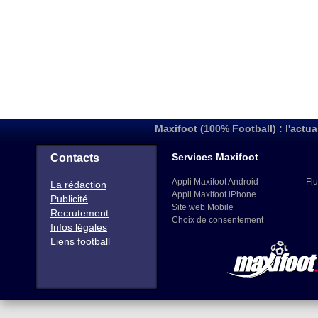
Maxifoot (100% Football) : l'actua
Services Maxifoot
Contacts
Appli Maxifoot Android
Flu
La rédaction
Appli Maxifoot iPhone
Publicité
Site web Mobile
Recrutement
Choix de consentement
Infos légales
Liens football