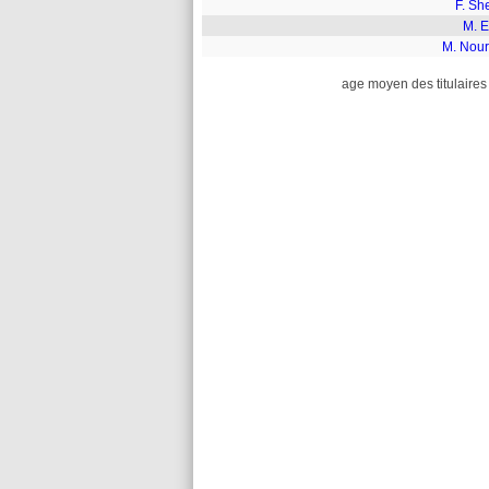
F. Sh
M. E
M. Nour
age moyen des titulaires 