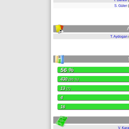
Y. Barasi
S. Güler
T. Aydogan
56 %
430
(86 %)
13
(7)
4
16
V. Kar