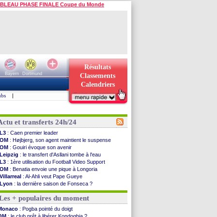
BLEAU PHASE FINALE Coupe du Monde
Résultats
Bayern
Dortmund
Classements
Calendriers
ubs
|
Actu et transferts 24h/24
L3
: Caen premier leader
OM
: Højbjerg, son agent maintient le suspense
OM
: Gouiri évoque son avenir
Leipzig
: le transfert d'Asllani tombe à l'eau
L3
: 1ère utilisation du Football Video Support
OM
: Benatia envoie une pique à Longoria
Villarreal
: Al-Ahli veut Pape Gueye
Lyon
: la dernière saison de Fonseca ?
OM
: un nouveau prétendant pour Højbjerg
Les + populaires du moment
Brest
: un gardien norvégien en approche ?
OM
: McCourt a versé 120 M€ en 2026
Monaco
: Pogba pointé du doigt
PSG
: 4 retours dans le groupe face à Man Utd ...
OM
: le club prêt à libérer Kondogbia ?