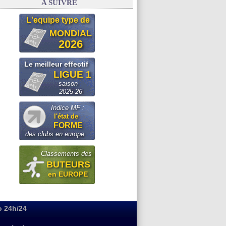
A SUIVRE
L'equipe type de
MONDIAL
2026
Le meilleur effectif
LIGUE 1
saison
2025-26
Indice MF :
l'état de
FORME
des clubs en europe
Classements des
BUTEURS
en EUROPE
o 24h/24