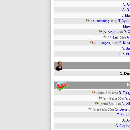
S. G
A. B
J. M
T. Ayd
(
O. Demirbag
, 85e)
Mae
?. Ç
(
N. Alioui
, 68e)
A.
(
Y. Sari
, 68e)
S. Kavr
(
B. Fougeu
, 12e)
Y. Ba
A. Kurt
S. Da
B
B. Fou
(entré à la 12e)
Y. 
(entré à la 68e)
N. Al
(entré à la 68e)
O. Demir
(entré à la 85e)
T. Kale
A. A
A. Aymbe