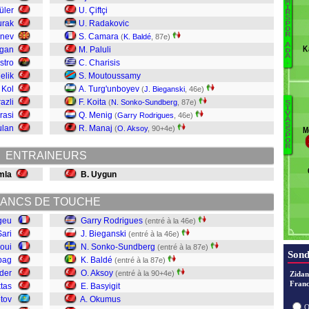
M
I
üler
U. Çiftçi
N
R
S
urak
U. Radakovic
P
Es
O
R
anev
S. Camara
(
K. Baldé
, 87e)
S
A
K
ogan
M. Paluli
A
D
A
.
stro
C. Charisis
Ak
elik
S. Moutoussamy
K
 Kol
A. Turg'unboyev
D
(
J. Bieganski
, 46e)
Al
azli
F. Koita
(
N. Sonko-Sundberg
, 87e)
S
I
Sa
rasi
Q. Menig
V
(
Garry Rodrigues
, 46e)
A
S
S
F
ulan
R. Manaj
(
O. Aksoy
, 90+4e)
M
S
Na
P
O
R
Er
ENTRAINEURS
O
Ba
mla
B. Uygun
A
Ba
ANCS DE TOUCHE
S
geu
Garry Rodrigues
(entré à la 46e)
B
Sari
J. Bieganski
(entré à la 46e)
ioui
N. Sonko-Sundberg
(entré à la 87e)
Sond
bag
K. Baldé
(entré à la 87e)
nder
O. Aksoy
(entré à la 90+4e)
Zidan
Franc
ktas
E. Basyigit
tov
A. Okumus
O