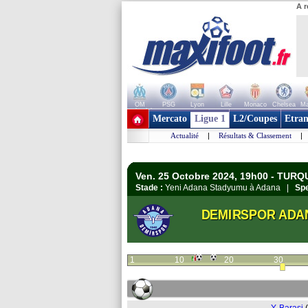
A r
OM
PSG
Lyon
Lille
Monaco
Chelsea
Ma
+ de clubs
Mercato
Ligue 1
L2/Coupes
Etran
Actualité
|
Résultats & Classement
|
Ven. 25 Octobre 2024, 19h00 - TURQU
Stade :
Yeni Adana Stadyumu à Adana |
Spe
DEMIRSPOR ADA
1
10
20
30