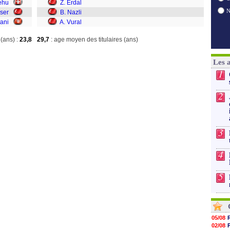
ehu
Z. Erdal
ser
B. Nazli
ani
A. Vural
(ans) :
23,8
29,7
: age moyen des titulaires (ans)
Les 
1
2
3
4
5
05/08
02/08