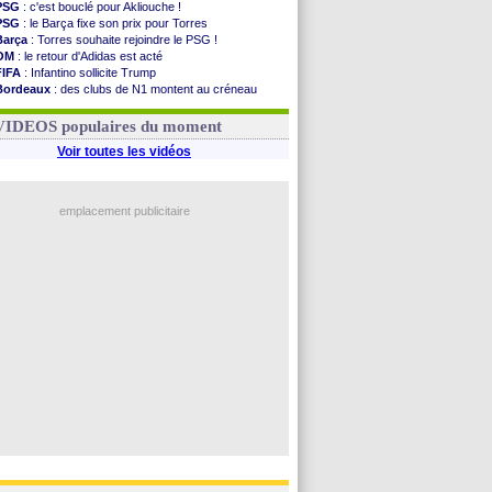
PSG
: c'est bouclé pour Akliouche !
PSG
: le Barça fixe son prix pour Torres
Barça
: Torres souhaite rejoindre le PSG !
OM
: le retour d'Adidas est acté
FIFA
: Infantino sollicite Trump
Bordeaux
: des clubs de N1 montent au créneau
Argentine
: quand Medina recadre... sa mère
Real
: le démenti de Leipzig pour Diomandé
VIDEOS populaires du moment
Voir toutes les vidéos
emplacement publicitaire