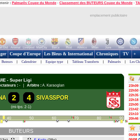
etenir :
Palmarès Coupe du Monde
-
Classement des BUTEURS Coupe du Monde
-
TA
emplacement publicitaire
n Utd
Arsenal
Liverpool
ManCity
Barca
Real
Atletico
Milan
Juve
Inter
Naples
ger
Coupe d'Europe
Les Bleus & International
Chroniques
TV
+
Buteurs
|
Calendrier
|
Equipe type
|
Tableau Transferts
|
Palmarès
|
Les Cl
IE - Super Ligi
ctateurs :
- |
Arbitre :
A. Karaoglan
23h09
22h50
22h35
2
4
NA
SIVASSPOR
22h18
22h00
(mi-tps: 2-1)
21h42
21h10
40
50
60
70
80
90
20h46
20h30
20h01
BUTEURS
19h18
05/08
19h09
06/08