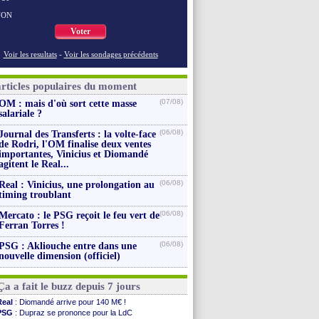
NON
Voter
Voir les resultats
-
Voir les sondages précédents
articles populaires du moment
(07/08)
OM : mais d'où sort cette masse
salariale ?
(06/08)
Journal des Transferts : la volte-face
de Rodri, l'OM finalise deux ventes
importantes, Vinicius et Diomandé
agitent le Real...
(06/08)
Real : Vinicius, une prolongation au
timing troublant
(06/08)
Mercato : le PSG reçoit le feu vert de
Ferran Torres !
(06/08)
PSG : Akliouche entre dans une
nouvelle dimension (officiel)
Ça a fait le buzz depuis 7 jours
Real
: Diomandé arrive pour 140 M€ !
PSG
: Dupraz se prononce pour la LdC