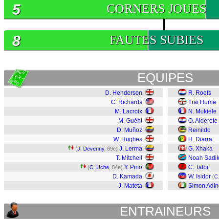
5
CORNERS JOUES
8
FAUTES SUBIES
EQUIPES
D. Henderson
R. Roefs
C. Richards
Trai Hume
M. Lacroix
N. Mukiele
M. Guéhi
O. Alderete
D. Muñoz
Reinildo
W. Hughes
H. Diarra
J. Lerma
G. Xhaka
(
J. Devenny
, 69e)
T. Mitchell
Noah Sadik
Y. Pino
C. Talbi
(
C. Uche
, 84e)
D. Kamada
W. Isidor
(
C
J. Mateta
Simon Adin
ENTRAINEURS