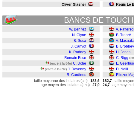
Oliver Glasner
Regis Le B
BANCS DE TOUCH
W. Benítez
A. Patterso
N. Clyne
B. Traoré
B. Sosa
A. Masuak
J. Canvot
B. Brobbey
K. Rodney
H. Jones
Romain Esse
C. Rigg
(en
C. Uche
L. Geertru
(entré à la 84e)
J. Devenny
D. Neill
(entré à la 69e)
R. Cardines
Eliezer M
taille moyenne des titulaires (cm) :
183,6
182,7
: taille moye
age moyen des titulaires (ans) :
27,0
24,7
: age moyen de