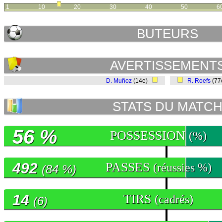
1
10
20
30
40
50
6
BUTEURS
AVERTISSEMENT
D. Muñoz
(14e)
R. Roefs
(77
STATS DU MATC
56 %
POSSESSION
(%)
492
PASSES
(réussies %)
(84 %)
14
TIRS
(cadrés)
(6)