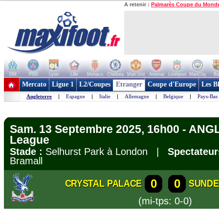
A retenir :
Palmarès Coupe du Mond
OM
PSG
Lyon
Lille
Monaco
Chelsea
Man Utd
Arsenal
Liverpool
ManCity
Ba
+ de clubs
Mercato
Ligue 1
L2/Coupes
Etranger
Coupe d'Europe
Les B
Angleterre
|
Espagne
|
Italie
|
Allemagne
|
Belgique
|
Pays-Bas
Sam. 13 Septembre 2025, 16h00 - ANG
League
Stade :
Selhurst Park à London |
Spectateur
Bramall
0
0
CRYSTAL PALACE
SUNDE
(mi-tps: 0-0)