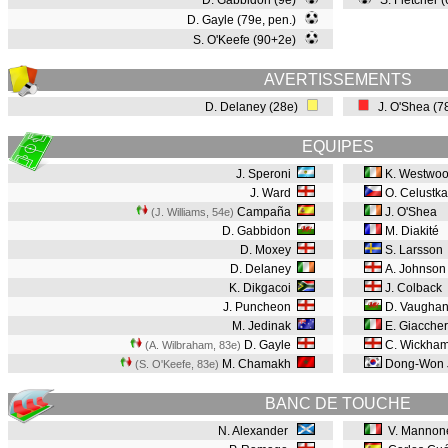
D. Gabbidon (9e)
S. Fletcher 
D. Gayle (79e, pen.)
S. O'Keefe (90+2e)
AVERTISSEMENTS
D. Delaney (28e)
J. O'Shea (
EQUIPES
J. Speroni
K. Westwo
J. Ward
O. Celustka
Campaña
J. O'Shea
(J. Williams, 54e
)
D. Gabbidon
M. Diakité
D. Moxey
S. Larsson
D. Delaney
A. Johnson
K. Dikgacoi
J. Colback
J. Puncheon
D. Vaugha
M. Jedinak
E. Giaccher
D. Gayle
C. Wickha
(A. Wilbraham, 83e
)
M. Chamakh
Dong-Won 
(S. O'Keefe, 83e
)
BANC DE TOUCHE
N. Alexander
V. Mannon