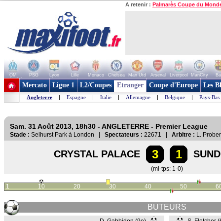
A retenir :
Palmarès Coupe du Mond
OM
PSG
Lyon
Lille
Monaco
Chelsea
Man Utd
Arsenal
Liverpool
ManCity
Ba
+ de clubs
Mercato
Ligue 1
L2/Coupes
Etranger
Coupe d'Europe
Les B
Angleterre
|
Espagne
|
Italie
|
Allemagne
|
Belgique
|
Pays-Bas
Sam. 31 Août 2013, 18h30 - ANGLETERRE - Premier League
Stade :
Selhurst Park à London |
Spectateurs :
22671 |
Arbitre :
L. Prober
3
1
CRYSTAL PALACE
SUND
(mi-tps: 1-0)
1
10
20
30
40
50
6
BUTEURS