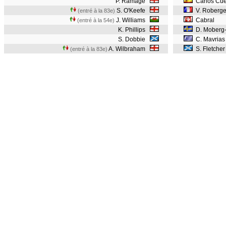
P. Ramage
Carlos Cué
S. O'Keefe
V. Roberg
(entré à la 83e)
J. Williams
Cabral
(entré à la 54e)
K. Phillips
D. Moberg-
S. Dobbie
C. Mavria
A. Wilbraham
S. Fletche
(entré à la 83e)