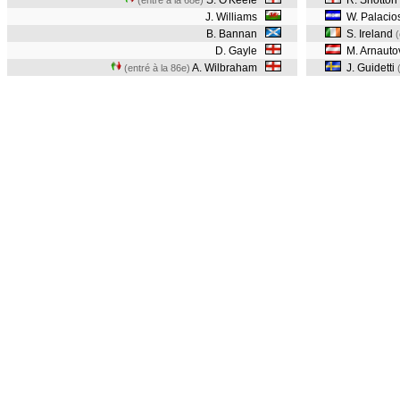
S. O'Keefe
R. Shotton
(entré à la 68e)
J. Williams
W. Palacio
B. Bannan
S. Ireland
(
D. Gayle
M. Arnauto
A. Wilbraham
J. Guidetti
(entré à la 86e)