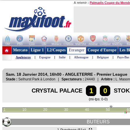
A retenir :
Palmarès Coupe du Mond
OM
PSG
Lyon
Lille
Monaco
Chelsea
Man Utd
Arsenal
Liverpool
ManCity
Ba
+ de clubs
Mercato
Ligue 1
L2/Coupes
Etranger
Coupe d'Europe
Les B
Angleterre
|
Espagne
|
Italie
|
Allemagne
|
Belgique
|
Pays-Bas
Sam. 18 Janvier 2014, 16h00 - ANGLETERRE - Premier League
Stade :
Selhurst Park à London |
Spectateurs :
24440 |
Arbitre :
L. Mason
1
0
CRYSTAL PALACE
STOK
(mi-tps: 0-0)
1
10
20
30
40
50
6
BUTEURS