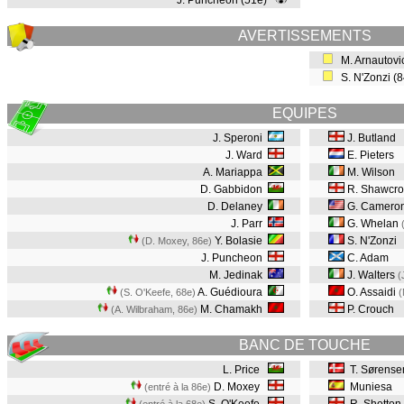
J. Puncheon (51e)
AVERTISSEMENTS
M. Arnautovi
S. N'Zonzi (
EQUIPES
J. Speroni
J. Butland
J. Ward
E. Pieters
A. Mariappa
M. Wilson
D. Gabbidon
R. Shawcro
D. Delaney
G. Camero
J. Parr
G. Whelan
Y. Bolasie
S. N'Zonzi
(D. Moxey, 86e
)
J. Puncheon
C. Adam
M. Jedinak
J. Walters
(
A. Guédioura
O. Assaidi
(S. O'Keefe, 68e
)
(
M. Chamakh
P. Crouch
(A. Wilbraham, 86e
)
BANC DE TOUCHE
L. Price
T. Sørense
D. Moxey
Muniesa
(entré à la 86e)