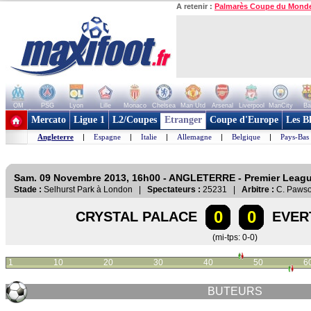
A retenir :
Palmarès Coupe du Mond
OM
PSG
Lyon
Lille
Monaco
Chelsea
Man Utd
Arsenal
Liverpool
ManCity
Ba
+ de clubs
Mercato
Ligue 1
L2/Coupes
Etranger
Coupe d'Europe
Les B
Angleterre
|
Espagne
|
Italie
|
Allemagne
|
Belgique
|
Pays-Bas
Sam. 09 Novembre 2013, 16h00 - ANGLETERRE - Premier Leag
Stade :
Selhurst Park à London |
Spectateurs :
25231 |
Arbitre :
C. Paws
0
0
CRYSTAL PALACE
EVER
(mi-tps: 0-0)
1
10
20
30
40
50
6
BUTEURS