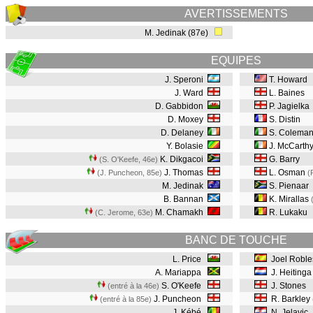
AVERTISSEMENTS
M. Jedinak (87e)
EQUIPES
J. Speroni
T. Howard
J. Ward
L. Baines
D. Gabbidon
P. Jagielka
D. Moxey
S. Distin
D. Delaney
S. Colema
Y. Bolasie
J. McCarth
K. Dikgacoi
G. Barry
(S. O'Keefe, 46e
)
J. Thomas
L. Osman
(J. Puncheon, 85e
)
(
M. Jedinak
S. Pienaar
B. Bannan
K. Mirallas
M. Chamakh
R. Lukaku
(C. Jerome, 63e
)
BANC DE TOUCHE
L. Price
Joel Roble
A. Mariappa
J. Heitinga
S. O'Keefe
J. Stones
(entré à la 46e)
J. Puncheon
R. Barkley
(entré à la 85e)
J. Kébé
N. Jelavic