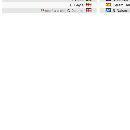
D. Gayle
Gerard De
C. Jerome
S. Naismit
(entré à la 63e)