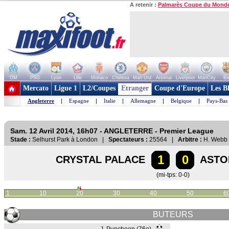
A retenir :
Palmarès Coupe du Mond
OM
PSG
Lyon
Lille
Monaco
Chelsea
Man Utd
Arsenal
Liverpool
ManCity
Ba
+ de clubs
Mercato
Ligue 1
L2/Coupes
Etranger
Coupe d'Europe
Les B
Angleterre
|
Espagne
|
Italie
|
Allemagne
|
Belgique
|
Pays-Bas
Sam. 12 Avril 2014, 16h07 - ANGLETERRE - Premier League
Stade :
Selhurst Park à London |
Spectateurs :
25564 |
Arbitre :
H. Webb
1
0
CRYSTAL PALACE
ASTO
(mi-tps: 0-0)
1
10
20
30
40
50
6
BUTEURS