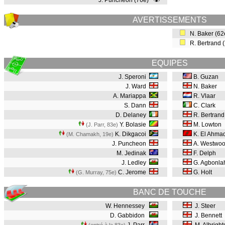
J. Puncheon (76e)
AVERTISSEMENTS
N. Baker (6
R. Bertrand 
EQUIPES
J. Speroni
B. Guzan
J. Ward
N. Baker
A. Mariappa
R. Vlaar
S. Dann
C. Clark
D. Delaney
R. Bertran
Y. Bolasie
M. Lowton
(J. Parr, 83e
)
K. Dikgacoi
K. El Ahma
(M. Chamakh, 19e
)
J. Puncheon
A. Westwo
M. Jedinak
F. Delph
J. Ledley
G. Agbonla
C. Jerome
G. Holt
(G. Murray, 75e
)
BANC DE TOUCHE
W. Hennessey
J. Steer
D. Gabbidon
J. Bennett