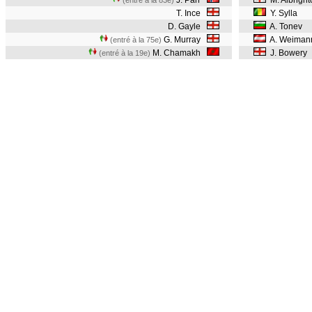
J. Parr
M. Albrigh
(entré à la 83e)
T. Ince
Y. Sylla
D. Gayle
A. Tonev
G. Murray
A. Weima
(entré à la 75e)
M. Chamakh
J. Bowery
(entré à la 19e)