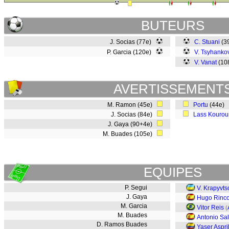
BUTEURS
J. Socias (77e)
C. Stuani
(3
P. Garcia (120e)
V. Tsyhanko
V. Vanat
(10
AVERTISSEMENT
M. Ramon (45e)
Portu
(44e)
J. Socias (84e)
Lass Kouro
J. Gaya (90+4e)
M. Buades (105e)
EQUIPES
P. Segui
V. Krapyvts
J. Gaya
Hugo Rinc
M. Garcia
Vitor Reis
(
M. Buades
Antonio Sa
D. Ramos Buades
Yaser Aspri