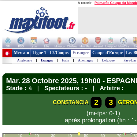
A retenir :
Palmarès Coupe du Mond
OM
PSG
Lyon
Lille
Monaco
Chelsea
Man Utd
Arsenal
Liverpool
ManCity
Ba
+ de clubs
Mercato
Ligue 1
L2/Coupes
Etranger
Coupe d'Europe
Les B
Angleterre
|
Espagne
|
Italie
|
Allemagne
|
Belgique
|
Pays-Bas
Mar. 28 Octobre 2025, 19h00 - ESPAGN
Stade :
à |
Spectateurs :
- |
Arbitre :
2
3
CONSTANCIA
GÉRON
(mi-tps: 0-1)
après prolongation (fin : 1-
1
10
20
30
40
50
60
70
8