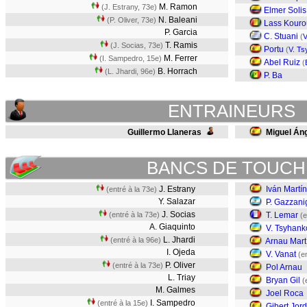
M. Ramon
(J. Estrany, 73e)
Elmer Soli
N. Baleani
(P. Oliver, 73e)
Lass Kour
P. Garcia
C. Stuani
(
V
T. Ramis
(J. Socias, 73e)
Portu
(
V. T
M. Ferrer
(I. Sampedro, 15e)
Abel Ruiz
(
B. Horrach
(L. Jhardi, 96e)
P. Ba
ENTRAINEURS
Guillermo Llaneras
Miguel Án
BANCS DE TOUCH
J. Estrany
Iván Martín
(entré à la 73e)
Y. Salazar
P. Gazzani
J. Socias
(entré à la 73e)
T. Lemar
(e
A. Giaquinto
V. Tsyhank
L. Jhardi
(entré à la 96e)
Arnau Mart
I. Ojeda
V. Vanat
(e
P. Oliver
(entré à la 73e)
Pol Arnau
L. Triay
Bryan Gil
(
M. Galmes
Joel Roca
I. Sampedro
(entré à la 15e)
Gibert Jor