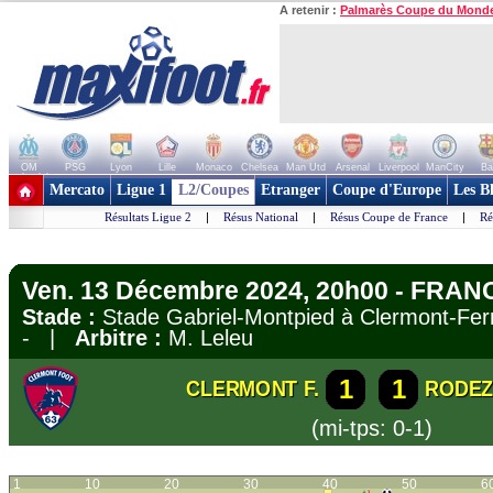
A retenir :
Palmarès Coupe du Mond
OM
PSG
Lyon
Lille
Monaco
Chelsea
Man Utd
Arsenal
Liverpool
ManCity
Ba
+ de clubs
Mercato
Ligue 1
L2/Coupes
Etranger
Coupe d'Europe
Les B
Résultats Ligue 2
|
Résus National
|
Résus Coupe de France
|
Ré
Ven. 13 Décembre 2024, 20h00 - FRANC
Stade :
Stade Gabriel-Montpied à Clermont-F
- |
Arbitre :
M. Leleu
1
1
CLERMONT F.
RODE
(mi-tps: 0-1)
1
10
20
30
40
50
6