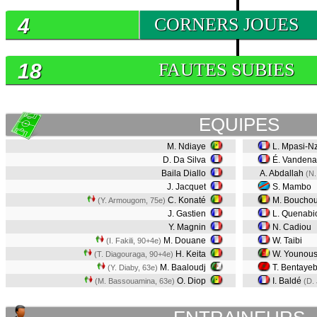
4
CORNERS JOUES
18
FAUTES SUBIES
EQUIPES
M. Ndiaye
L. Mpasi-N
D. Da Silva
É. Vanden
Baila Diallo
A. Abdallah
(N.
J. Jacquet
S. Mambo
C. Konaté
M. Bouchou
(Y. Armougom, 75e)
J. Gastien
L. Quenabi
Y. Magnin
N. Cadiou
M. Douane
W. Taibi
(I. Fakili, 90+4e)
H. Keita
W. Younou
(T. Diagouraga, 90+4e)
M. Baaloudj
T. Bentaye
(Y. Diaby, 63e)
O. Diop
I. Baldé
(M. Bassouamina, 63e)
(D.