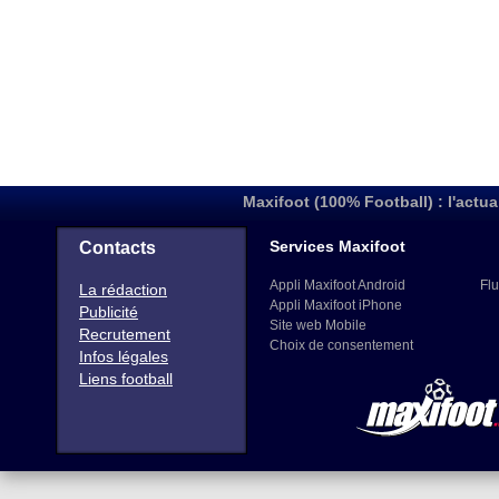
Maxifoot (100% Football) : l'actua
Services Maxifoot
Contacts
Appli Maxifoot Android
Flu
La rédaction
Appli Maxifoot iPhone
Publicité
Site web Mobile
Recrutement
Choix de consentement
Infos légales
Liens football