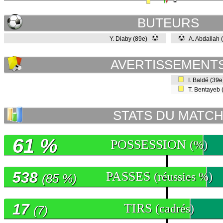
BUTEURS
Y. Diaby (89e)
A. Abdallah
AVERTISSEMENT
I. Baldé (39
T. Bentayeb 
STATS DU MATC
61 %
POSSESSION
(%)
538
PASSES
(réussies %)
(85 %)
17
TIRS
(cadrés)
(7)