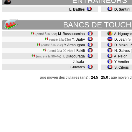
ENTRAINEURS
L. Batlles
D. Santini
BANCS DE TOUCH
M. Bassouamina
A. Ngouya
(entré à la 63e)
Y. Diaby
D. Jean
(entré à la 63e)
(en
Y. Armougom
D. Mazou-
(entré à la 75e)
I. Fakili
N. Galves
(entré à la 90+4e)
T. Diagouraga
A. Pelon
(entré à la 90+4e)
J. Isala
Y. Verdier
T. Guivarch
S. Cibois
age moyen des titulaires (ans) :
24,5
25,0
: age moyen de