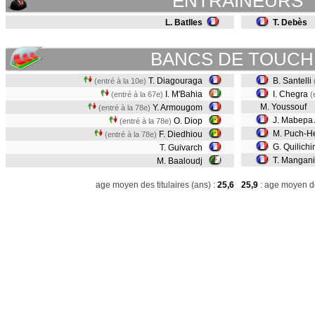
ENTRAINEURS
L. Batlles
T. Debès
BANCS DE TOUCH
T. Diagouraga
B. Santelli
(entré à la 10e)
I. M'Bahia
I. Chegra
(entré à la 67e)
(
M. Youssouf
Y. Armougom
(entré à la 78e)
J. Mabepa 
O. Diop
(entré à la 78e)
M. Puch-He
F. Diedhiou
(entré à la 78e)
G. Quilichi
T. Guivarch
T. Mangani
M. Baaloudj
age moyen des titulaires (ans) :
25,6
25,9
: age moyen de