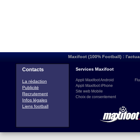
Maxifoot (100% Football) : l'actua
Services Maxifoot
Contacts
Appli Maxifoot Android
Flu
La rédaction
Appli Maxifoot iPhone
Publicité
Site web Mobile
Recrutement
Choix de consentement
Infos légales
Liens football