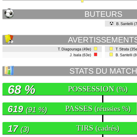
BUTEURS
B. Santelli (
AVERTISSEMENT
T. Diagouraga (49e)
T. Strata (35
J. Isala (63e)
B. Santelli (
STATS DU MATC
68 %
POSSESSION
(%)
619
PASSES
(réussies %)
(91 %)
17
TIRS
(cadrés)
(3)