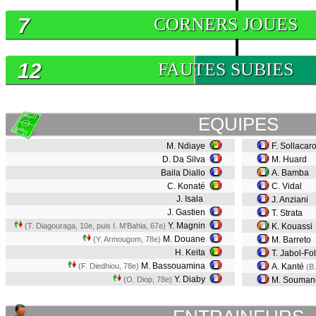
7
CORNERS JOUES
12
FAUTES SUBIES
EQUIPES
M. Ndiaye
F. Sollacar
D. Da Silva
M. Huard
Baila Diallo
A. Bamba
C. Konaté
C. Vidal
J. Isala
J. Anziani
J. Gastien
T. Strata
Y. Magnin
(T. Diagouraga, 10e, puis I. M'Bahia, 67e)
K. Kouassi
M. Douane
(Y. Armougom, 78e)
M. Barreto
H. Keita
T. Jabol-Fol
M. Bassouamina
(F. Diedhiou, 78e)
A. Kanté
(B.
Y. Diaby
(O. Diop, 78e)
M. Souma