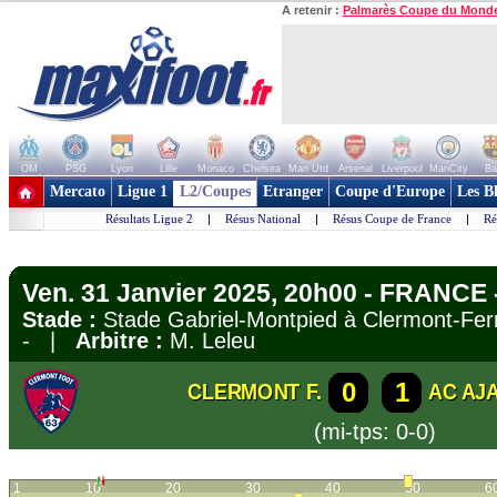
A retenir :
Palmarès Coupe du Mond
OM
PSG
Lyon
Lille
Monaco
Chelsea
Man Utd
Arsenal
Liverpool
ManCity
Ba
+ de clubs
Mercato
Ligue 1
L2/Coupes
Etranger
Coupe d'Europe
Les B
Résultats Ligue 2
|
Résus National
|
Résus Coupe de France
|
Ré
Ven. 31 Janvier 2025, 20h00 - FRANCE 
Stade :
Stade Gabriel-Montpied à Clermont-F
- |
Arbitre :
M. Leleu
0
1
CLERMONT F.
AC AJ
(mi-tps: 0-0)
1
10
20
30
40
50
6