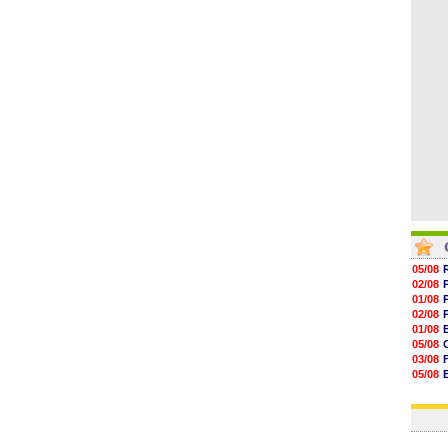
16h59
16h37
16h33
16h27
16h22
05/08
02/08
01/08
02/08
01/08
05/08
03/08
05/08
03/08
03/08