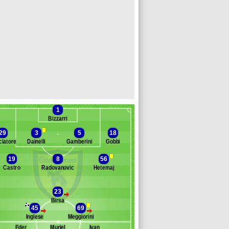
1
Bizzarri
29
3
5
18
iatore
Dainelli
Gamberini
Gobbi
19
8
56
anc des remplaçants
Chievo Verone
Castro
Radovanovic
Hetemaj
ressan
culin
23
>
sar
Birsa
rdo
45
69
>
>
goni
Inglese
Meggiorini
nzi
Eder
Muriel
Ivan