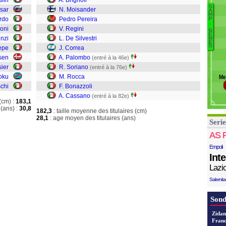
ulin
A. Brignoli
Pe
S
sar
N. Moisander
A
C
M
rdo
Pedro Pereira
P
Pe
P
.
oni
V. Regini
M
G
Br
Ê
inzi
L. De Silvestri
N
P
M
E
S
epe
J. Correa
P
nsen
A. Palombo
(entré à la 46e)
Re
sier
R. Soriano
(entré à la 76e)
D
oku
M. Rocca
Me
Co
schi
F. Bonazzoli
P
A. Cassano
(entré à la 82e)
S
(cm) :
183,1
R
(ans) :
30,8
182,3
: taille moyenne des titulaires (cm)
B
28,1
: age moyen des titulaires (ans)
Serie
C
AS 
Empoli
Int
Lazi
Salernit
Sond
Zidan
Franc