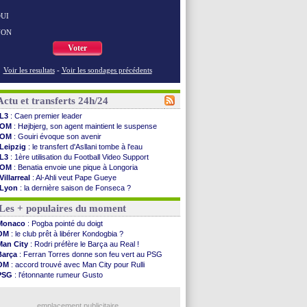
UI
NON
Voter
Voir les resultats
-
Voir les sondages précédents
Actu et transferts 24h/24
L3
: Caen premier leader
OM
: Højbjerg, son agent maintient le suspense
OM
: Gouiri évoque son avenir
Leipzig
: le transfert d'Asllani tombe à l'eau
L3
: 1ère utilisation du Football Video Support
OM
: Benatia envoie une pique à Longoria
Villarreal
: Al-Ahli veut Pape Gueye
Lyon
: la dernière saison de Fonseca ?
OM
: un nouveau prétendant pour Højbjerg
Les + populaires du moment
Brest
: un gardien norvégien en approche ?
OM
: McCourt a versé 120 M€ en 2026
Monaco
: Pogba pointé du doigt
PSG
: 4 retours dans le groupe face à Man Utd ...
OM
: le club prêt à libérer Kondogbia ?
Nice
: Kevin Carlos va partir en Italie
Man City
: Rodri préfère le Barça au Real !
L1
: prison avec sursis requis contre un arbitre
Barça
: Ferran Torres donne son feu vert au PSG
Leganés
: c'est signé pour Luca Zidane (off.)
OM
: accord trouvé avec Man City pour Rulli
Atletico
: Ruggeri en route pour Aston Villa
PSG
: l'étonnante rumeur Gusto
Monaco
: Filipe Luis soutient Biereth
OM
: une offre pour Bulka
Lyon
: Mangala prêté à Getafe (officiel)
Ouganda
: Owori battu à mort à Kampala
PSG
: Nsoki va signer en Croatie
emplacement publicitaire