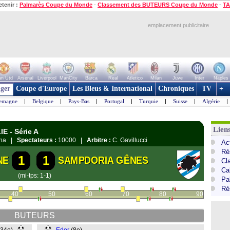
etenir :
Palmarès Coupe du Monde
-
Classement des BUTEURS Coupe du Monde
-
TA
emplacement publicitaire
n Utd
Arsenal
Liverpool
ManCity
Barca
Real
Atletico
Milan
Juve
Inter
Naples
ger
Coupe d'Europe
Les Bleus & International
Chroniques
TV
+
lemagne
|
Belgique
|
Pays-Bas
|
Portugal
|
Turquie
|
Suisse
|
Algérie
|
Liens
E - Série A
rona |
Spectateurs :
10000 |
Arbitre :
C. Gavillucci
Act
Ré
1
1
NE
SAMPDORIA GÊNES
Cl
Cal
(mi-tps: 1-1)
Pa
Ré
40
50
60
70
80
90
BUTEURS