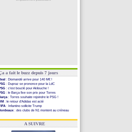
Arsenal
: Naples vise Gabriel Jesus
Real
: Mastantuono prêté à la Fiorentina (off.)
Man City
: accord avec le Barça pour Rodri ?
Rennes
: Haise a prolongé (officiel)
Palace
: Tomiyasu a convaincu (officiel)
Voir les brèves précédentes
Ça a fait le buzz depuis 7 jours
Real
: Diomandé arrive pour 140 M€ !
PSG
: Dupraz se prononce pour la LdC
PSG
: c'est bouclé pour Akliouche !
PSG
: le Barça fixe son prix pour Torres
Barça
: Torres souhaite rejoindre le PSG !
OM
: le retour d'Adidas est acté
FIFA
: Infantino sollicite Trump
Bordeaux
: des clubs de N1 montent au créneau
Argentine
: quand Medina recadre... sa mère
Real
: le démenti de Leipzig pour Diomandé
A SUIVRE