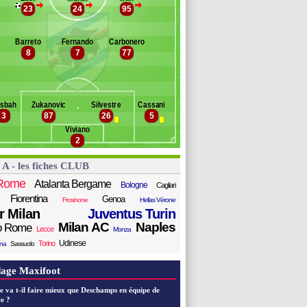
pe
>
>
>
23
24
95
Banc des remplaçants
Samp. Gênes
hristiansen
llissier
uggioni
'Poku
Barreto
Fernando
Carbonero
ignoli
8
7
77
aloschi
oisander
edro Pereira
gini
e Silvestri
sbah
Zukanovic
Silvestre
Cassani
rrea
3
87
26
5
alombo
Viviano
oriano
2
occa
onazzoli
 A - les fiches CLUB
assano
Rome
Atalanta Bergame
Bologne
Cagliari
Fiorentina
Genoa
Frosinone
Hellas Vérone
er Milan
Juventus Turin
Milan AC
Naples
o Rome
Lecce
Monza
Udinese
Torino
ana
Sassuolo
age Maxifoot
e va t-il faire mieux que Deschamps en équipe de
e ?