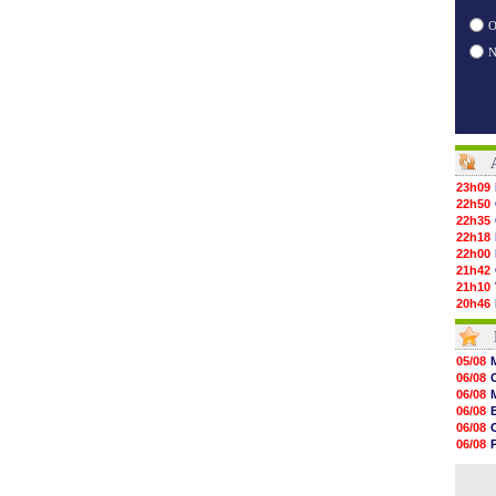
O
23h09
22h50
22h35
22h18
22h00
21h42
21h10
20h46
20h30
20h01
19h18
05/08
19h09
06/08
18h48
06/08
18h37
06/08
18h29
06/08
17h58
06/08
17h46
06/08
17h32
06/08
17h16