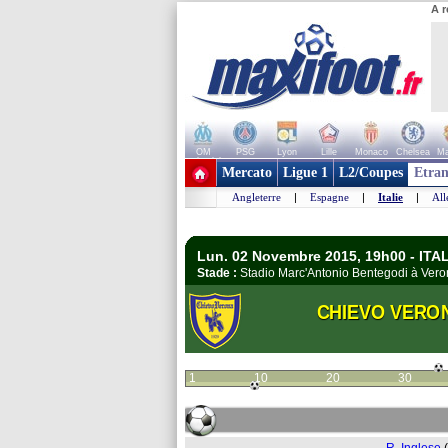
A r
OM
PSG
Lyon
Lille
Monaco
Chelsea
Ma
+ de clubs
Mercato
Ligue 1
L2/Coupes
Etran
Angleterre
|
Espagne
|
Italie
|
Al
Lun. 02 Novembre 2015, 19h00 - ITALI
Stade :
Stadio Marc'Antonio Bentegodi à Ve
CHIEVO VERO
1
10
20
30