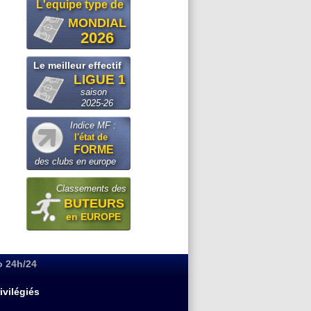
L'equipe type de
MONDIAL
2026
Le meilleur effectif
LIGUE 1
saison
2025-26
Indice MF :
l'état de
FORME
des clubs en europe
Classements des
BUTEURS
en EUROPE
o 24h/24
ivilégiés