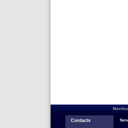
Maxifoo
Serv
Contacts