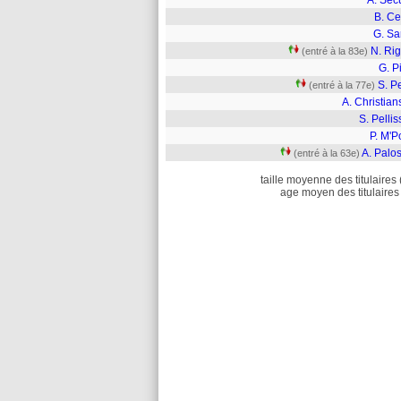
A. Sec
B. Ce
G. Sa
N. Rig
(entré à la 83e)
G. P
S. P
(entré à la 77e)
A. Christia
S. Pellis
P. M'P
A. Palo
(entré à la 63e)
taille moyenne des titulaires 
age moyen des titulaires 