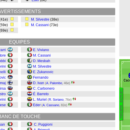
(34e)
Eder
(8e)
AVERTISSEMENTS
(41e)
M. Silvestre
(38e)
(59e)
M. Cassani
(73e)
(69e)
EQUIPES
arri
E. Viviano
tore
M. Cassani
obbi
D. Mesbah
rini
M. Silvestre
elli
E. Zukanovic
ovic
Fernando
Cacc
emaj
D. Ivan
(
A. Palombo
, 46e)
irsa
C. Carbonero
C
B
H
stro
É. Barreto
I
E
rini
L. Muriel
(
R. Soriano
, 76e)
B
V
O
lese
Eder
Se
(
A. Cassano
, 82e)
V
E
Ce
R
O
Sa
N
BANC DE TOUCHE
E
Ri
san
C. Puggioni
Pi