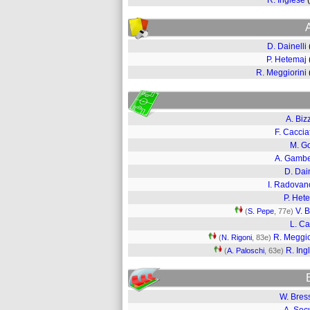
R. Inglese
D. Dainelli
P. Hetemaj
R. Meggiorini
A. Bizz
F. Caccia
M. G
A. Gambe
D. Dain
I. Radovan
P. Het
V. B
(
S. Pepe
, 77e)
L. Ca
R. Meggio
(
N. Rigoni
, 83e)
R. Ing
(
A. Paloschi
, 63e)
W. Bres