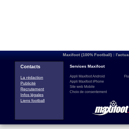
Maxifoot (100% Football) : l'actua
Services Maxifoot
Contacts
Appli Maxifoot Android
Flu
La rédaction
Appli Maxifoot iPhone
Publicité
Site web Mobile
Recrutement
Choix de consentement
Infos légales
Liens football