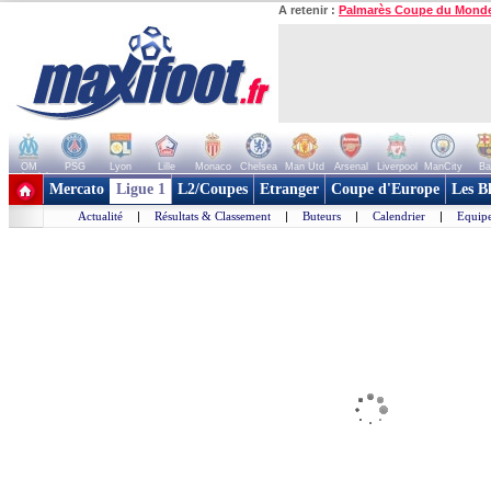
A retenir :
Palmarès Coupe du Mond
OM
PSG
Lyon
Lille
Monaco
Chelsea
Man Utd
Arsenal
Liverpool
ManCity
Ba
+ de clubs
Mercato
Ligue 1
L2/Coupes
Etranger
Coupe d'Europe
Les B
Actualité
|
Résultats & Classement
|
Buteurs
|
Calendrier
|
Equipe