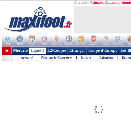
A retenir :
Palmarès Coupe du Mond
OM
PSG
Lyon
Lille
Monaco
Chelsea
Man Utd
Arsenal
Liverpool
ManCity
Ba
+ de clubs
Mercato
Ligue 1
L2/Coupes
Etranger
Coupe d'Europe
Les B
Actualité
|
Résultats & Classement
|
Buteurs
|
Calendrier
|
Equipe