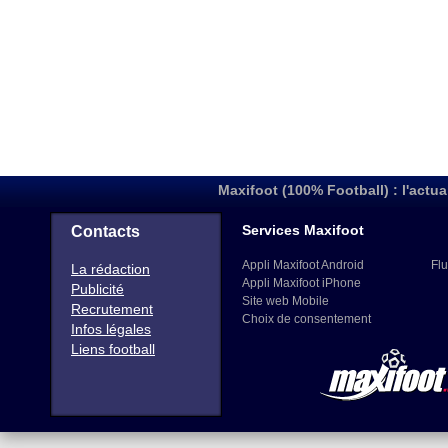
Maxifoot (100% Football) : l'actua
Services Maxifoot
Contacts
Appli Maxifoot Android
Flu
La rédaction
Appli Maxifoot iPhone
Publicité
Site web Mobile
Recrutement
Choix de consentement
Infos légales
Liens football