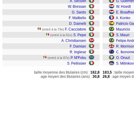
A. Seculin
G. Guerrier
W. Bressan
W. Hoedt
G. Sardo
E. Braafhe
F. Mattiello
A. Konko
D. Dainelli
Patricio G
F. Cacciatore
Mauricio
(entré à la 73e)
S. Pepe
S. Mauri
(entré à la 81e)
A. Christiansen
Felipe And
F. Damian
R. Morriso
R. Inglese
C. Ikonomi
P. M'Poku
O. Onazi
(entré à la 87e)
S. Pellissier
S. Milinkov
taille moyenne des titulaires (cm) :
182,8
183,5
: taille moye
age moyen des titulaires (ans) :
30,8
26,8
: age moyen de