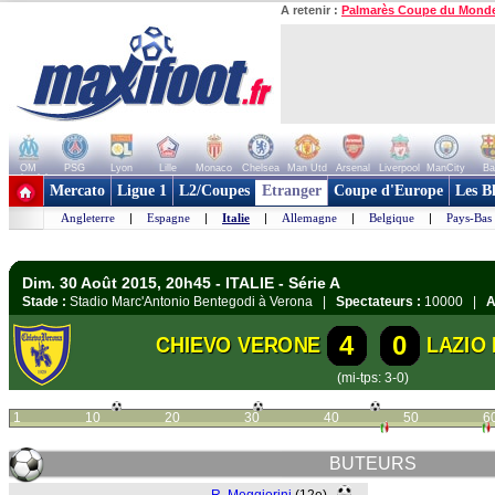
A retenir :
Palmarès Coupe du Mond
OM
PSG
Lyon
Lille
Monaco
Chelsea
Man Utd
Arsenal
Liverpool
ManCity
Ba
+ de clubs
Mercato
Ligue 1
L2/Coupes
Etranger
Coupe d'Europe
Les B
Angleterre
|
Espagne
|
Italie
|
Allemagne
|
Belgique
|
Pays-Bas
Dim. 30 Août 2015, 20h45 - ITALIE - Série A
Stade :
Stadio Marc'Antonio Bentegodi à Verona |
Spectateurs :
10000 |
A
4
0
CHIEVO VERONE
LAZIO
(mi-tps: 3-0)
1
10
20
30
40
50
6
BUTEURS