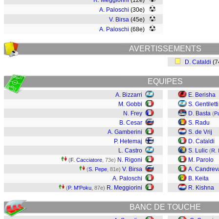
R. Meggiorini
(12e)
A. Paloschi
(30e)
V. Birsa
(45e)
A. Paloschi
(68e)
AVERTISSEMENTS
D. Cataldi
(7
EQUIPES
A. Bizzarri
E. Berisha
M. Gobbi
S. Gentiletti
N. Frey
D. Basta
(
P
B. Cesar
S. Radu
A. Gamberini
S. de Vrij
P. Hetemaj
D. Cataldi
L. Castro
S. Lulic
(
R. 
N. Rigoni
M. Parolo
(
F. Cacciatore
, 73e)
V. Birsa
A. Candrev
(
S. Pepe
, 81e)
A. Paloschi
B. Keita
R. Meggiorini
R. Kishna
(
P. M'Poku
, 87e)
BANC DE TOUCHE