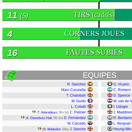
11
TIRS
(cadrés)
(5)
4
CORNERS JOUES
16
FAUTES SUBIES
EQUIPES
R. Sanchez
G. Vicario
Marc Cucurella
C. Romero
T. Chalobah
D. Spence
M. Gusto
M. van de 
L. Colwill
I. Udogie
C. Palmer
J. Maddiso
(
T. Adarabioyo
, 90+1e)
E. Fernández
R. Bentanc
(
K. Dewsbury-Hall
, 90+1e)
M. Caicedo
L. Bergvall
J. Sancho
Heung-Min
(
N. Madueke
, 68e)