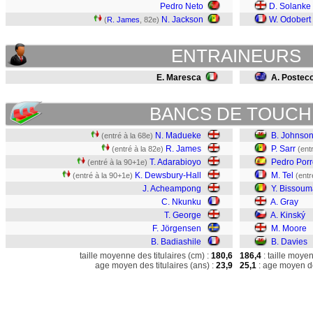
Pedro Neto
D. Solanke
N. Jackson
W. Odobert
(
R. James
, 82e)
ENTRAINEURS
E. Maresca
A. Postec
BANCS DE TOUCH
N. Madueke
B. Johnso
(entré à la 68e)
R. James
P. Sarr
(entré à la 82e)
(ent
T. Adarabioyo
Pedro Porr
(entré à la 90+1e)
K. Dewsbury-Hall
M. Tel
(entré à la 90+1e)
(entr
J. Acheampong
Y. Bissoum
C. Nkunku
A. Gray
T. George
A. Kinský
F. Jörgensen
M. Moore
B. Badiashile
B. Davies
taille moyenne des titulaires (cm) :
180,6
186,4
: taille moye
age moyen des titulaires (ans) :
23,9
25,1
: age moyen de