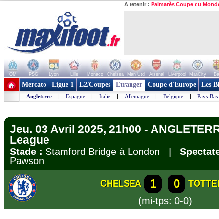
A retenir :
Palmarès Coupe du Mond
OM
PSG
Lyon
Lille
Monaco
Chelsea
Man Utd
Arsenal
Liverpool
ManCity
Ba
+ de clubs
Mercato
Ligue 1
L2/Coupes
Etranger
Coupe d'Europe
Les B
Angleterre
|
Espagne
|
Italie
|
Allemagne
|
Belgique
|
Pays-Bas
Jeu. 03 Avril 2025, 21h00 - ANGLETERR
League
Stade :
Stamford Bridge à London |
Spectate
Pawson
1
0
CHELSEA
TOTTE
(mi-tps: 0-0)