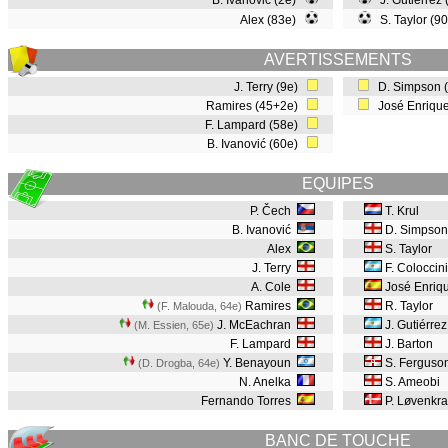
B. Ivanović (2e)
J. Gutiérrez
Alex (83e)
S. Taylor (9
AVERTISSEMENTS
J. Terry (9e)
D. Simpson 
Ramires (45+2e)
José Enriqu
F. Lampard (58e)
B. Ivanović (60e)
EQUIPES
P. Čech
T. Krul
B. Ivanović
D. Simpson
Alex
S. Taylor
J. Terry
F. Coloccini
A. Cole
José Enriq
Ramires
R. Taylor
(F. Malouda, 64e
)
J. McEachran
J. Gutiérre
(M. Essien, 65e
)
F. Lampard
J. Barton
Y. Benayoun
S. Ferguso
(D. Drogba, 64e
)
N. Anelka
S. Ameobi
Fernando Torres
P. Løvenkr
BANC DE TOUCHE