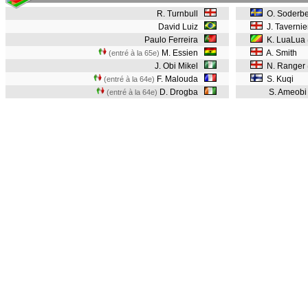
R. Turnbull
O. Soderbe
David Luiz
J. Tavernie
Paulo Ferreira
K. LuaLua
M. Essien
A. Smith
(entré à la 65e)
J. Obi Mikel
N. Ranger
F. Malouda
S. Kuqi
(entré à la 64e)
D. Drogba
S. Ameob
(entré à la 64e)