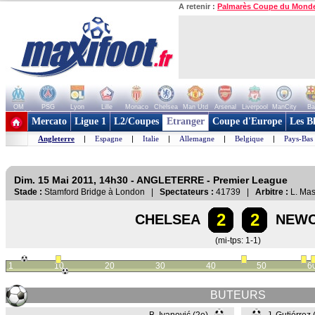
A retenir :
Palmarès Coupe du Mond
OM
PSG
Lyon
Lille
Monaco
Chelsea
Man Utd
Arsenal
Liverpool
ManCity
Ba
+ de clubs
Mercato
Ligue 1
L2/Coupes
Etranger
Coupe d'Europe
Les B
Angleterre
|
Espagne
|
Italie
|
Allemagne
|
Belgique
|
Pays-Bas
Dim. 15 Mai 2011, 14h30 - ANGLETERRE - Premier League
Stade :
Stamford Bridge à London |
Spectateurs :
41739 |
Arbitre :
L. Ma
2
2
CHELSEA
NEWC
(mi-tps: 1-1)
1
10
20
30
40
50
6
BUTEURS