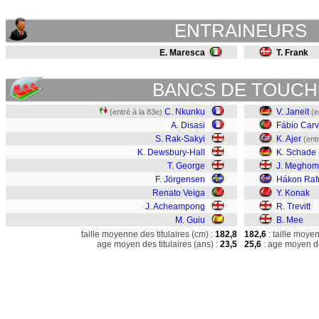
ENTRAINEURS
E. Maresca
T. Frank
BANCS DE TOUCH
C. Nkunku
V. Janelt
(entré à la 83e)
(e
A. Disasi
Fábio Carv
S. Rak-Sakyi
K. Ajer
(ent
K. Dewsbury-Hall
K. Schade
T. George
J. Megho
F. Jörgensen
Hákon Raf
Renato Veiga
Y. Konak
J. Acheampong
R. Trevitt
M. Guiu
B. Mee
taille moyenne des titulaires (cm) :
182,8
182,6
: taille moye
age moyen des titulaires (ans) :
23,5
25,6
: age moyen de