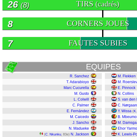
26
TIRS
(cadrés)
(8)
8
CORNERS JOUES
7
FAUTES SUBIES
EQUIPES
R. Sanchez
M. Flekken
T. Adarabioyo
M. Roersle
Marc Cucurella
E. Pinnock
M. Gusto
N. Collins
L. Colwill
S. van den
C. Palmer
C. Nørgaar
E. Fernández
Y. Wissa
(
K
M. Caicedo
B. Mbeumo
J. Sancho
M. Damsga
N. Madueke
Ehor Yarmo
N. Jackson
K. Lewis-Po
(
C. Nkunku
, 83e)