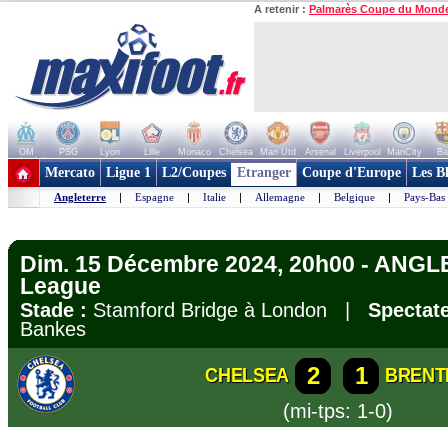
A retenir :
Palmarès Coupe du Mond
OM
PSG
Lyon
Lille
Monaco
Chelsea
Man Utd
Arsenal
Liverpool
ManCity
Ba
+ de clubs
Mercato
Ligue 1
L2/Coupes
Etranger
Coupe d'Europe
Les B
Angleterre
|
Espagne
|
Italie
|
Allemagne
|
Belgique
|
Pays-Bas
Dim. 15 Décembre 2024, 20h00 - ANGL
League
Stade :
Stamford Bridge à London |
Spectate
Bankes
2
1
CHELSEA
BRENT
(mi-tps: 1-0)