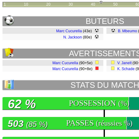
1
10
20
30
40
50
6
BUTEURS
Marc Cucurella
(43e)
B. Mbeumo
N. Jackson
(80e)
AVERTISSEMENT
Marc Cucurella
(90+5e)
V. Janelt
(90
Marc Cucurella
(90+8e)
K. Schade
(
STATS DU MATC
62 %
POSSESSION
(%)
503
PASSES
(réussies %)
(85 %)