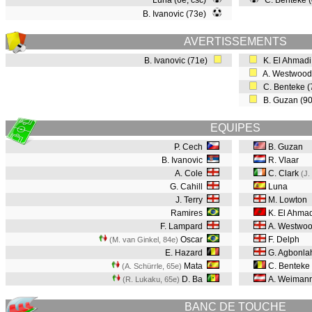
Luna (6e, csc)
C. Benteke 
B. Ivanovic (73e)
AVERTISSEMENTS
B. Ivanovic (71e)
K. El Ahmadi
A. Westwood
C. Benteke 
B. Guzan (9
EQUIPES
P. Cech
B. Guzan
B. Ivanovic
R. Vlaar
A. Cole
C. Clark
(J.
G. Cahill
Luna
J. Terry
M. Lowton
Ramires
K. El Ahma
F. Lampard
A. Westwo
Oscar
F. Delph
(M. van Ginkel, 84e
)
E. Hazard
G. Agbonla
Mata
C. Benteke
(A. Schürrle, 65e
)
D. Ba
A. Weiman
(R. Lukaku, 65e
)
BANC DE TOUCHE