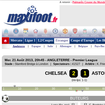
A retenir :
Palmarès Coupe du Mond
OM
PSG
Lyon
Lille
Monaco
Chelsea
Man Utd
Arsenal
Liverpool
ManCity
Ba
+ de clubs
Mercato
Ligue 1
L2/Coupes
Etranger
Coupe d'Europe
Les B
Angleterre
|
Espagne
|
Italie
|
Allemagne
|
Belgique
|
Pays-Bas
Mer. 21 Août 2013, 20h45 - ANGLETERRE - Premier League
Stade :
Stamford Bridge à London |
Spectateurs :
41527 |
Arbitre :
K. Fri
2
1
CHELSEA
ASTO
(mi-tps: 1-1)
1
10
20
30
40
50
6
BUTEURS