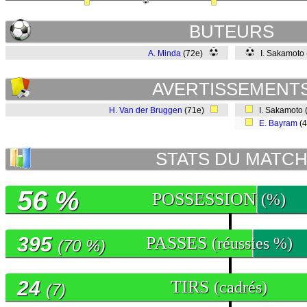
BUTEURS
A. Minda
(72e)
I. Sakamoto
AVERTISSEMENT
H. Van der Bruggen
(71e)
I. Sakamoto 
E. Bayram
(
STATS DU MATC
56 %
POSSESSION
(%)
395
PASSES
(réussies %)
(70 %)
24
TIRS
(cadrés)
(7)