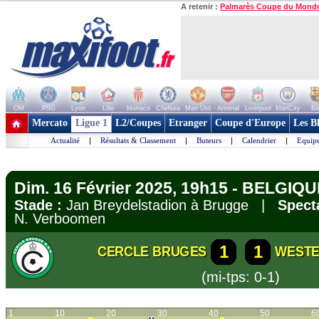
A retenir :
Palmarès Coupe du Mond
OM
PSG
Lyon
Lille
Monaco
Chelsea
Man Utd
Arsenal
Liverpool
ManCity
Ba
+ de clubs
Mercato
Ligue 1
L2/Coupes
Etranger
Coupe d'Europe
Les B
Actualité
|
Résultats & Classement
|
Buteurs
|
Calendrier
|
Equipe
Dim. 16 Février 2025, 19h15 - BELGIQUE
Stade :
Jan Breydelstadion à Brugge |
Spect
N. Verboomen
1
1
CERCLE BRUGES
WEST
(mi-tps: 0-1)
1
10
20
30
40
50
6