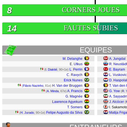
8
CORNERS JOUES
14
FAUTES SUBIES
EQUIPES
M. Delanghe
A. Jungdal
E. Utkus
R. Neustäd
L. Perrin
E. Bayram
(
I. Diakité
, 90+1e)
C. Ravych
L. Vuskovic
Erick Nunes
D. Haspola
H. Van der Bruggen
T. Van den
(
Flávio Nazinho
, 81e)
A. Francis
G. Yow
(
A. Minda
, 67e)
(
R. 
G. Magnée
A. Sayyad
Lawrence Agyekum
J. Alcócer
(
T. Somers
I. Sakamot
Felipe Augusto da Silva
Matija Frig
(
H. Jurado
, 90+1e)