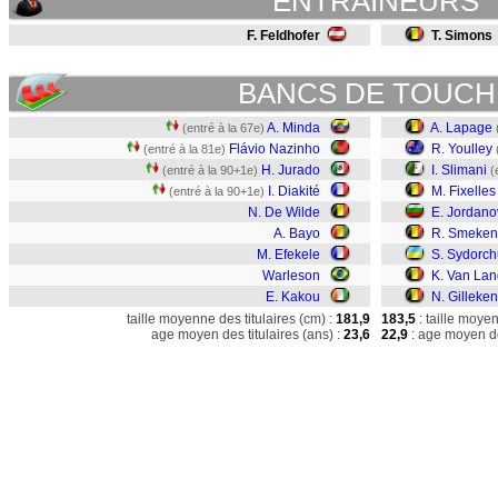
ENTRAINEURS
F. Feldhofer
T. Simons
BANCS DE TOUCH
A. Minda
A. Lapage
(entré à la 67e)
Flávio Nazinho
R. Youlley
(entré à la 81e)
H. Jurado
I. Slimani
(entré à la 90+1e)
(
I. Diakité
M. Fixelles
(entré à la 90+1e)
N. De Wilde
E. Jordano
A. Bayo
R. Smeken
M. Efekele
S. Sydorch
Warleson
K. Van La
E. Kakou
N. Gilleke
taille moyenne des titulaires (cm) :
181,9
183,5
: taille moye
age moyen des titulaires (ans) :
23,6
22,9
: age moyen de