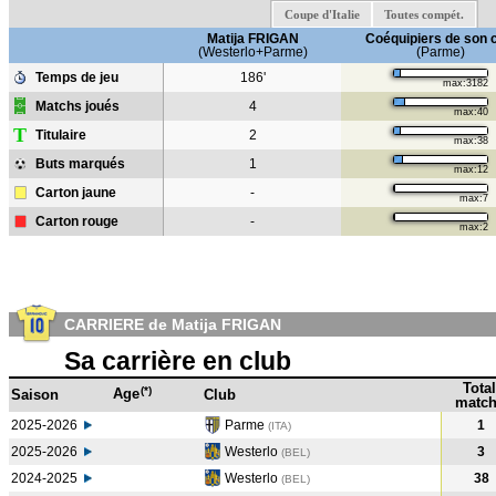
Coupe d'Italie
Toutes compét.
Matija FRIGAN
Coéquipiers de son 
(Westerlo+Parme)
(Parme)
Temps de jeu
186'
max:3182
Matchs joués
4
max:40
T
Titulaire
2
max:38
Buts marqués
1
max:12
Carton jaune
-
max:7
Carton rouge
-
max:2
CARRIERE de Matija FRIGAN
Sa carrière en club
Total
(*)
Age
Saison
Club
match
2025-2026
Parme
1
(ITA)
2025-2026
Westerlo
3
(BEL)
2024-2025
Westerlo
38
(BEL
)