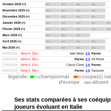
Octobre 2025 (+)
abs.
abs.
abs.
abs.
Novembre 2025 (+)
abs.
abs.
abs.
abs.
Décembre 2025 (+)
abs.
abs.
abs.
abs.
Janvier 2026 (+)
abs.
abs.
abs.
abs.
abs
Février 2026 (+)
abs.
abs.
abs.
abs.
abs
Mars 2026 (+)
abs.
abs.
abs.
Avril 2026 (+)
abs.
abs.
abs.
abs.
Mai 2026 (+)
abs.
abs.
abs.
abs.
03/05/2026
Série A, 35e j.
Inter Milan
2-0
Parme
10/05/2026
Série A, 36e j.
Parme
2-3
AS Rome
17/05/2026
Série A, 37e j.
Calcio Côme
1-0
Parme
24/05/2026
Série A, 38e j.
Parme
1-0
Sassuolo
légende:
championnat
coupe(s) na
d'europe
absent
abs.
Ses stats comparées à ses coéquipi
joueurs évoluant en Italie