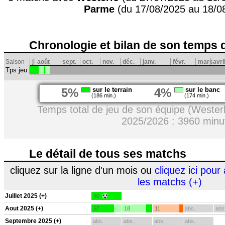
Parme
(du 17/08/2025 au 18/0
Chronologie et bilan de son temps 
Saison
j
août
sept.
oct.
nov.
déc.
janv.
févr.
mars
avri
Tps jeu:
5%
sur le terrain
4%
sur le banc
(186 min.)
(174 min.)
Temps total de jeu de son équipe (Wester
2025/2026 : 3960 minu
Le détail de tous ses matchs
cliquez sur la ligne d'un mois ou
cliquez ici pour 
les matchs (+)
Juillet 2025 (+)
90
Aout 2025 (+)
67
18
11
abs.
abs
Septembre 2025 (+)
abs.
abs.
abs.
abs.