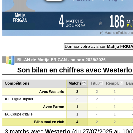
4
186
Matija
&
FRIGAN
MATCHS
MI
JOUES
E
*
(
)
(*) Matchs officiels e
Donnez votre avis sur
Matija FRIG
BILAN de Matija FRIGAN - saison
2025/2026
Son bilan en chiffres avec Westerl
Compétitions
Matchs
Titu.
Rempl.
Ban
?
?
?
Avec Westerlo
3
2
1
-
BEL, Ligue Jupiler
3
2
1
-
Avec Parme
1
-
1
-
ITA, Coupe d'Italie
1
-
1
-
Bilan total en club
4
2
2
-
3 matchs avec
Westerlo
(du 27/07/2025 au 10/