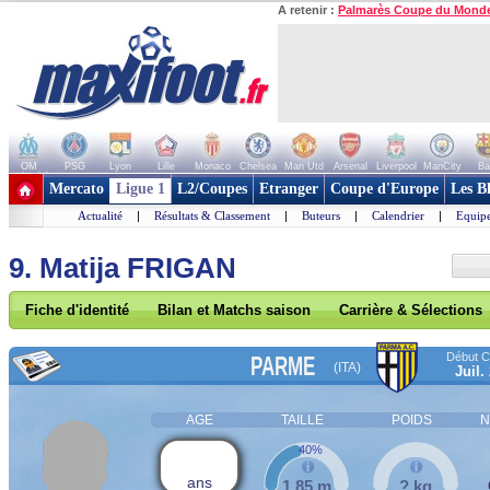
A retenir :
Palmarès Coupe du Mond
OM
PSG
Lyon
Lille
Monaco
Chelsea
Man Utd
Arsenal
Liverpool
ManCity
Ba
+ de clubs
Mercato
Ligue 1
L2/Coupes
Etranger
Coupe d'Europe
Les B
Actualité
|
Résultats & Classement
|
Buteurs
|
Calendrier
|
Equipe
9. Matija FRIGAN
Fiche d'identité
Bilan et Matchs saison
Carrière & Sélections
Début Co
PARME
(ITA)
Juil.
AGE
TAILLE
POIDS
N
40%
ans
1,85 m
? kg