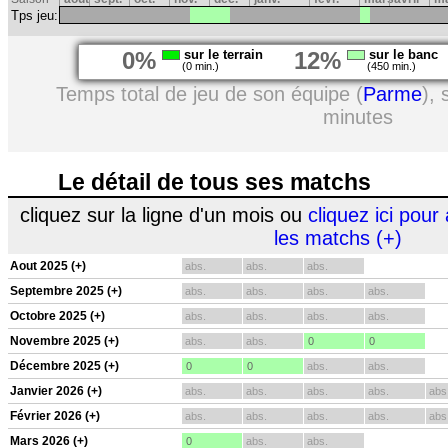
Tps jeu:
0%
sur le terrain
12%
sur le banc
(0 min.)
(450 min.)
Temps total de jeu de son équipe (
Parme
),
minutes
Le détail de tous ses matchs
cliquez sur la ligne d'un mois ou
cliquez ici pour 
les matchs (+)
Aout 2025 (+)
abs.
abs.
abs.
Septembre 2025 (+)
abs.
abs.
abs.
abs.
Octobre 2025 (+)
abs.
abs.
abs.
abs.
Novembre 2025 (+)
abs.
abs.
0
0
Décembre 2025 (+)
0
0
abs.
abs.
Janvier 2026 (+)
abs.
abs.
abs.
abs.
abs
Février 2026 (+)
abs.
abs.
abs.
abs.
abs
Mars 2026 (+)
0
abs.
abs.