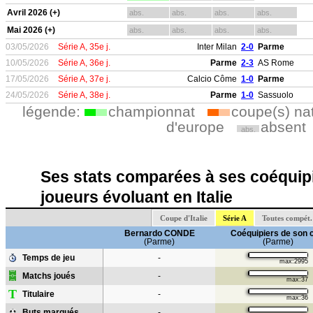
Avril 2026 (+)
abs.
abs.
abs.
abs.
Mai 2026 (+)
abs.
abs.
abs.
abs.
03/05/2026
Série A, 35e j.
Inter Milan
2-0
Parme
10/05/2026
Série A, 36e j.
Parme
2-3
AS Rome
17/05/2026
Série A, 37e j.
Calcio Côme
1-0
Parme
24/05/2026
Série A, 38e j.
Parme
1-0
Sassuolo
légende:
championnat
coupe(s) na
d'europe
absent
abs.
Ses stats comparées à ses coéquipi
joueurs évoluant en Italie
Coupe d'Italie
Série A
Toutes compét.
Bernardo CONDE
Coéquipiers de son 
(Parme)
(Parme)
Temps de jeu
-
max:2995
Matchs joués
-
max:37
T
Titulaire
-
max:36
Buts marqués
-