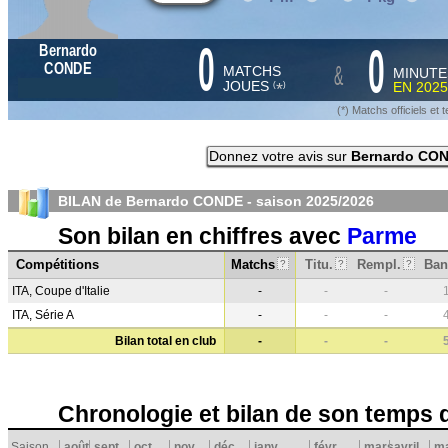
0
0
Bernardo
&
CONDE
MATCHS
MINUTE
JOUES
EN
2025
*
(
)
(*) Matchs officiels e
Donnez votre avis sur
Bernardo CO
BILAN de Bernardo CONDE - saison
2025/2026
Son bilan en chiffres avec
Parme
Compétitions
Matchs
Titu.
Rempl.
Ban
?
?
?
ITA, Coupe d'Italie
-
-
-
ITA, Série A
-
-
-
Bilan total en club
-
-
-
Chronologie et bilan de son temps 
Saison
août
sept.
oct.
nov.
déc.
janv.
févr.
mars
avril
ma