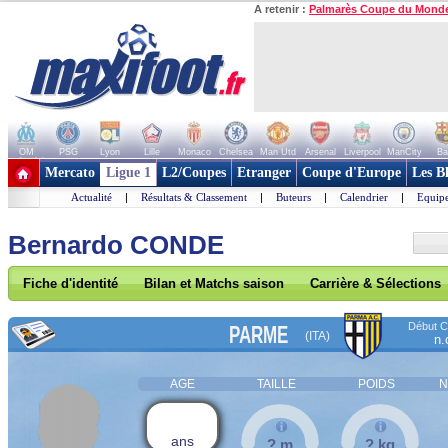
A retenir :
Palmarès Coupe du Mond
OM
PSG
Lyon
Lille
Monaco
Chelsea
Man Utd
Arsenal
Liverpool
ManCity
Ba
+ de clubs
Mercato
Ligue 1
L2/Coupes
Etranger
Coupe d'Europe
Les B
Actualité
|
Résultats & Classement
|
Buteurs
|
Calendrier
|
Equipe
Bernardo CONDE
Fiche d'identité
Bilan et Matchs saison
Carrière & Sélections
Début Co
PARME
(ITA)
n.
AGE
TAILLE
POIDS
N
ans
? m
? kg