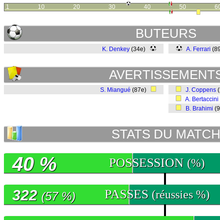
1
10
20
30
40
50
6
BUTEURS
K. Denkey
(34e)
A. Ferrari
(8
AVERTISSEMENT
S. Miangué
(87e)
J. Coppens
(
A. Bertaccini
B. Brahimi
(
STATS DU MATC
40 %
POSSESSION
(%)
322
PASSES
(réussies %)
(57 %)