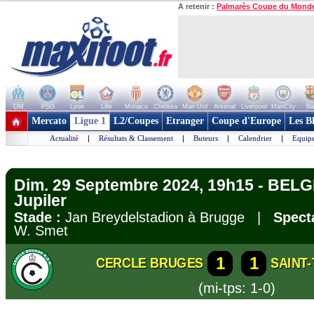
A retenir :
Palmarès Coupe du Mond
OM
PSG
Lyon
Lille
Monaco
Chelsea
Man Utd
Arsenal
Liverpool
ManCity
Ba
+ de clubs
Mercato
Ligue 1
L2/Coupes
Etranger
Coupe d'Europe
Les B
Actualité
|
Résultats & Classement
|
Buteurs
|
Calendrier
|
Equipe
Dim. 29 Septembre 2024, 19h15 - BELG
Jupiler
Stade :
Jan Breydelstadion à Brugge |
Spect
W. Smet
1
1
CERCLE BRUGES
SAINT
(mi-tps: 1-0)