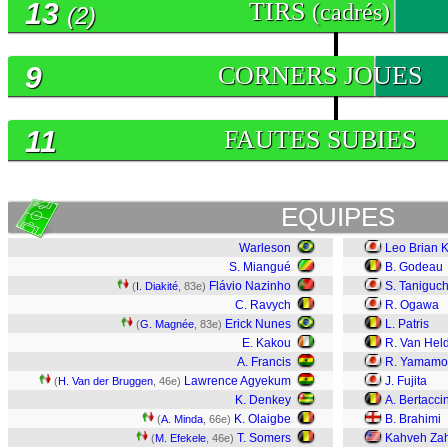
13
TIRS
(cadrés)
(2)
9
CORNERS JOUES
11
FAUTES SUBIES
EQUIPES
Warleson
Leo Brian 
S. Miangué
B. Godeau
Flávio Nazinho
S. Taniguch
(
I. Diakité
, 83e)
C. Ravych
R. Ogawa
Erick Nunes
L. Patris
(
G. Magnée
, 83e)
E. Kakou
R. Van Hel
A. Francis
R. Yamamo
Lawrence Agyekum
J. Fujita
(
H. Van der Bruggen
, 46e)
K. Denkey
A. Bertaccin
K. Olaigbe
B. Brahimi
(
A. Minda
, 66e)
T. Somers
Kahveh Zah
(
M. Efekele
, 46e)