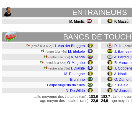
ENTRAINEURS
M. Muslic
F. Mazzù
BANCS DE TOUCH
H. Van der Bruggen
R. Ito
(entré à la 46e)
(entré
M. Efekele
J. Barnes
(entré à la 46e)
(
A. Minda
A. Ferrari
(entré à la 66e)
(
G. Magnée
R. Vanwes
(entré à la 83e)
I. Diakité
J. Coppen
(entré à la 83e)
M. Delanghe
A. Nhaili
Bruninho
O. Dumont
Felipe Augusto da Silva
Z. Belaïd
N. De Wilde
W. Jansse
taille moyenne des titulaires (cm) :
183,0
182,7
: taille moye
age moyen des titulaires (ans) :
22,6
24,9
: age moyen de