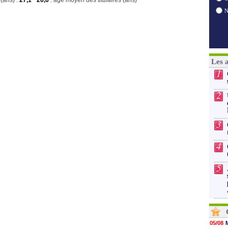
(ans) :
27,1
26,6
: age moyen des titulaires (ans)
Les 
1
2
3
4
5
05/08