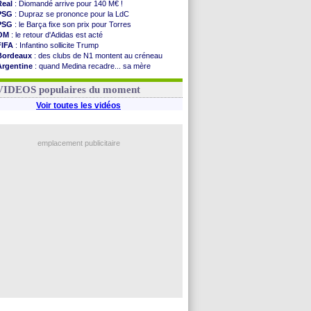
Real
: Diomandé arrive pour 140 M€ !
PSG
: Dupraz se prononce pour la LdC
PSG
: le Barça fixe son prix pour Torres
OM
: le retour d'Adidas est acté
FIFA
: Infantino sollicite Trump
Bordeaux
: des clubs de N1 montent au créneau
Argentine
: quand Medina recadre... sa mère
Real
: le démenti de Leipzig pour Diomandé
OM
: le club prêt à libérer Kondogbia ?
VIDEOS populaires du moment
Voir toutes les vidéos
emplacement publicitaire