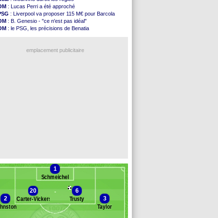
Amical
: le Real bat Ferencvaros
OM
: Lucas Perri a été approché
Naples
: Lukaku dit oui à Fenerbahçe
PSG
: Liverpool va proposer 115 M€ pour Barcola
Amical
: Brest arrache le nul contre Venise
OM
: B. Genesio - "ce n'est pas idéal"
Amical
: un nouveau nul pour Le Mans
OM
: le PSG, les précisions de Benatia
Amical
: un nul entre Auxerre et Troyes
OM
: Benatia et la "médiocrité" dans le club
LA Galaxy
: Sergi Roberto a signé (officiel)
OM
: Côme pousse pour Gouiri
Amical
: Angers fait tomber Lorient
emplacement publicitaire
Amical
: le Paris FC corrigé par Mayence
Amical
: Rennes encore battu par Brentford
Amical
: Paris SG 1-1 Man Utd (fini)
Barça
: De Jong menacé par l’arrivée de...
Atletico
: Simeone ferme la porte pour Alvarez
Voir les brèves précédentes
1
Schmeichel
20
6
2
3
Carter-Vickers
Trusty
hnston
Taylor
anc des remplaçants
Celtic Glasgow