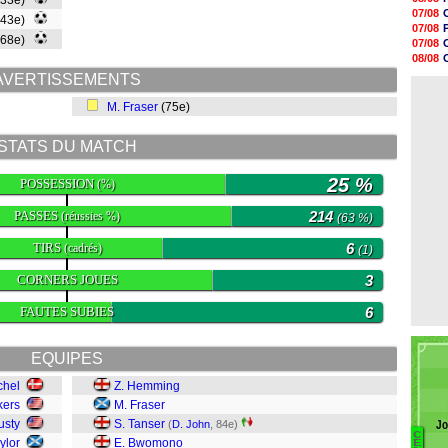
(33e)
20h51
07/08
(43e)
20h41
07/08
20h26
(68e)
07/08
20h05
08/08
19h59
08/08
AVERTISSEMENTS
19h50
08/08
19h37
M. Fraser
(75e)
19h12
19h03
18h52
STATS DU MATCH
18h41
18h23
25 %
POSSESSION
(%)
PASSES
214
(réussies %)
(63 %)
TIRS
6
(cadrés)
(1)
CORNERS JOUES
3
FAUTES SUBIES
6
EQUIPES
chel
Z. Hemming
kers
M. Fraser
usty
S. Tanser
(
D. John
, 84e)
Jo
C
B
ylor
E. Bwomono
E