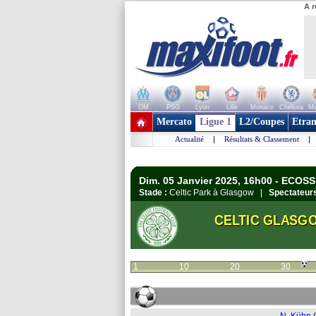
A r
OM
PSG
Lyon
Lille
Monaco
Chelsea
Ma
+ de clubs
Mercato
Ligue 1
L2/Coupes
Etran
Actualité
|
Résultats & Classement
|
Dim. 05 Janvier 2025, 16h00 - ECOSS
Stade :
Celtic Park à Glasgow |
Spectateurs
CELTIC GLASG
1
10
20
30