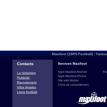
Maxifoot (100% Football) : l'actua
Services Maxifoot
Contacts
Appli Maxifoot Android
Flu
La rédaction
Appli Maxifoot iPhone
Publicité
Site web Mobile
Recrutement
Choix de consentement
Infos légales
Liens football