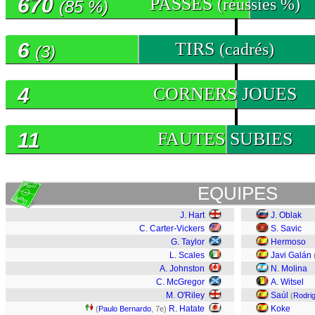
670
PASSES
(réussies %)
(85 %)
6
TIRS
(cadrés)
(3)
4
CORNERS JOUES
11
FAUTES SUBIES
EQUIPES
J. Hart
J. Oblak
C. Carter-Vickers
S. Savic
G. Taylor
Hermoso
L. Scales
Javi Galán
A. Johnston
N. Molina
C. McGregor
A. Witsel
M. O'Riley
Saúl
(
Rodri
R. Hatate
Koke
(
Paulo Bernardo
, 7e)