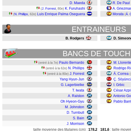
D. Maeda
R. De Paul
K. Furuhashi
A. Griezma
(
J. Forrest
, 80e)
Luis Enrique Palma Oseguera
Morata
(
N. Phillips
, 62e)
(
Á. 
ENTRAINEURS
B. Rodgers
D. Simeon
BANCS DE TOUCH
Paulo Bernardo
M. Llorent
(entré à la 7e)
N. Phillips
Rodrigo R
(entré à la 62e)
J. Forrest
Á. Correa
(entré à la 80e)
(
Yang Hyun-Jun
Ç. Söyünc
G. Lagerbielke
I. Grbic
T. Iwata
César Azpi
A. Ralston
Antonio G
Oh Hyeon-Gyu
Pablo Barr
M. Johnston
D. Turnbull
S. Bain
J. Morrison
taille moyenne des titulaires (cm) :
178,2
181,6
: taille moye