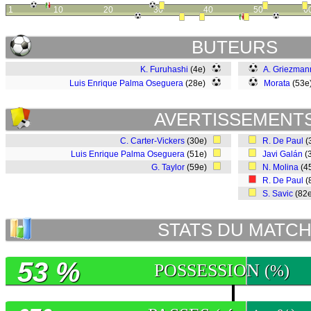
1
10
20
30
40
50
6
BUTEURS
K. Furuhashi
(4e)
A. Griezman
Luis Enrique Palma Oseguera
(28e)
Morata
(53
AVERTISSEMENT
C. Carter-Vickers
(30e)
R. De Paul
(
Luis Enrique Palma Oseguera
(51e)
Javi Galán
(
G. Taylor
(59e)
N. Molina
(4
R. De Paul
(
S. Savic
(82
STATS DU MATC
53 %
POSSESSION
(%)