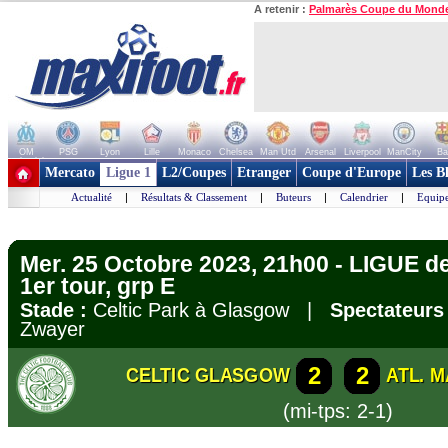
A retenir :
Palmarès Coupe du Mond
OM
PSG
Lyon
Lille
Monaco
Chelsea
Man Utd
Arsenal
Liverpool
ManCity
Ba
+ de clubs
Mercato
Ligue 1
L2/Coupes
Etranger
Coupe d'Europe
Les B
Actualité
|
Résultats & Classement
|
Buteurs
|
Calendrier
|
Equipe
Mer. 25 Octobre 2023, 21h00 - LIGUE 
1er tour, grp E
Stade :
Celtic Park à Glasgow |
Spectateurs 
Zwayer
2
2
CELTIC GLASGOW
ATL. 
(mi-tps: 2-1)