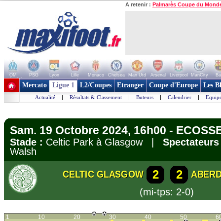
A retenir :
Palmarès Coupe du Mond
OM
PSG
Lyon
Lille
Monaco
Chelsea
Man Utd
Arsenal
Liverpool
ManCity
Ba
+ de clubs
Mercato
Ligue 1
L2/Coupes
Etranger
Coupe d'Europe
Les B
Actualité
|
Résultats & Classement
|
Buteurs
|
Calendrier
|
Equipe
Sam. 19 Octobre 2024, 16h00 - ECOSSE
Stade :
Celtic Park à Glasgow |
Spectateurs 
Walsh
2
2
CELTIC GLASGOW
ABER
(mi-tps: 2-0)
1
10
20
30
40
50
6