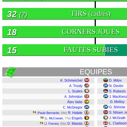
32
TIRS
(cadrés)
(7)
18
CORNERS JOUES
15
FAUTES SUBIES
EQUIPES
K. Schmeichel
D. Mitov
A. Trusty
N. Devlin
L. Scales
S. Rubezic
A. Johnston
J. MacKenz
G. Molloy
Álex Valle
G. Shinnie
C. McGregor
S. Nilsen
R. Hatate
(
A
(
Paulo Bernardo
, 64e)
J. McGrath
Engels
(
L. McCowan
, 77e)
L. Clarkson
D. Maeda
(
J. Forrest
, 65e)