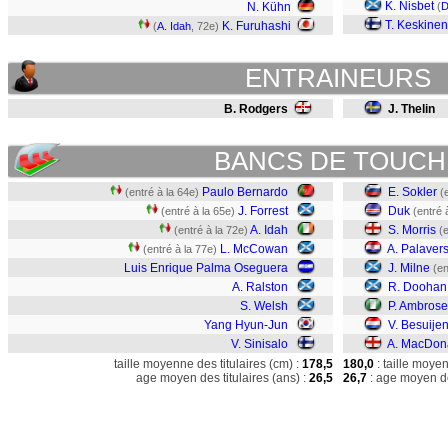
K. Nisbet
N. Kühn
(
D
T. Keskinen
K. Furuhashi
(
A. Idah
, 72e)
ENTRAINEURS
B. Rodgers
J. Thelin
BANCS DE TOUCH
Paulo Bernardo
E. Sokler
(entré à la 64e)
(
J. Forrest
Duk
(entré à la 65e)
(entré 
A. Idah
S. Morris
(entré à la 72e)
(
L. McCowan
A. Palaver
(entré à la 77e)
Luis Enrique Palma Oseguera
J. Milne
(en
A. Ralston
R. Doohan
S. Welsh
P. Ambrose
Yang Hyun-Jun
V. Besuije
V. Sinisalo
A. MacDon
taille moyenne des titulaires (cm) :
178,5
180,0
: taille moye
age moyen des titulaires (ans) :
26,5
26,7
: age moyen de