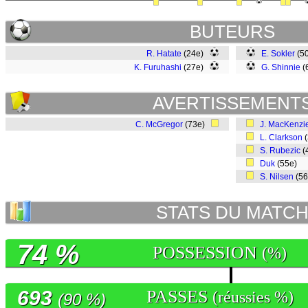
BUTEURS
R. Hatate
(24e)
E. Sokler
(5
K. Furuhashi
(27e)
G. Shinnie
(
AVERTISSEMENT
C. McGregor
(73e)
J. MacKenzi
L. Clarkson
(
S. Rubezic
(
Duk
(55e)
S. Nilsen
(5
STATS DU MATC
74 %
POSSESSION
(%)
693
PASSES
(réussies %)
(90 %)