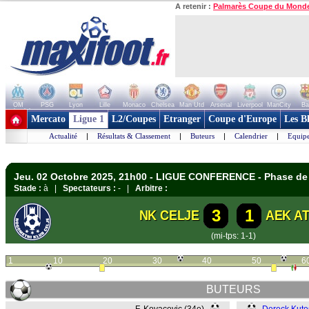
A retenir :
Palmarès Coupe du Mond
OM
PSG
Lyon
Lille
Monaco
Chelsea
Man Utd
Arsenal
Liverpool
ManCity
Ba
+ de clubs
Mercato
Ligue 1
L2/Coupes
Etranger
Coupe d'Europe
Les B
Actualité
|
Résultats & Classement
|
Buteurs
|
Calendrier
|
Equipe
Jeu. 02 Octobre 2025, 21h00 - LIGUE CONFERENCE - Phase de 
Stade :
à |
Spectateurs :
- |
Arbitre :
3
1
NK CELJE
AEK A
(mi-tps: 1-1)
1
10
20
30
40
50
6
BUTEURS