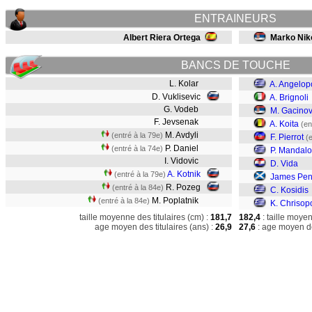
ENTRAINEURS
Albert Riera Ortega
Marko Niko
BANCS DE TOUCHE
L. Kolar
A. Angelop
D. Vuklisevic
A. Brignoli
G. Vodeb
M. Gacinov
F. Jevsenak
A. Koita
(en
M. Avdyli
(entré à la 79e)
F. Pierrot
(
P. Daniel
(entré à la 74e)
P. Mandalo
I. Vidovic
D. Vida
A. Kotnik
(entré à la 79e)
James Pen
R. Pozeg
(entré à la 84e)
C. Kosidis
M. Poplatnik
(entré à la 84e)
K. Chrisop
taille moyenne des titulaires (cm) :
181,7
182,4
: taille moye
age moyen des titulaires (ans) :
26,9
27,6
: age moyen de