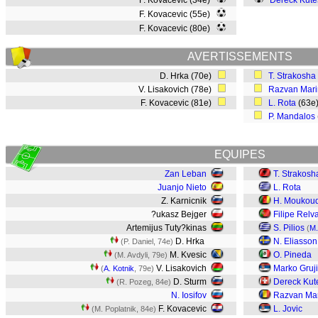
F. Kovacevic (34e)
Dereck Kute
F. Kovacevic (55e)
F. Kovacevic (80e)
AVERTISSEMENTS
D. Hrka (70e)
T. Strakosha
V. Lisakovich (78e)
Razvan Mari
F. Kovacevic (81e)
L. Rota
(63e
P. Mandalos
EQUIPES
Zan Leban
T. Strakosh
Juanjo Nieto
L. Rota
Z. Karnicnik
H. Moukoud
?ukasz Bejger
Filipe Relv
Artemijus Tuty?kinas
S. Pilios
(
M.
D. Hrka
N. Eliasson
(P. Daniel, 74e)
M. Kvesic
O. Pineda
(M. Avdyli, 79e)
V. Lisakovich
Marko Gruj
(
A. Kotnik
, 79e)
D. Sturm
Dereck Kut
(R. Pozeg, 84e)
N. Iosifov
Razvan Ma
F. Kovacevic
L. Jovic
(M. Poplatnik, 84e)