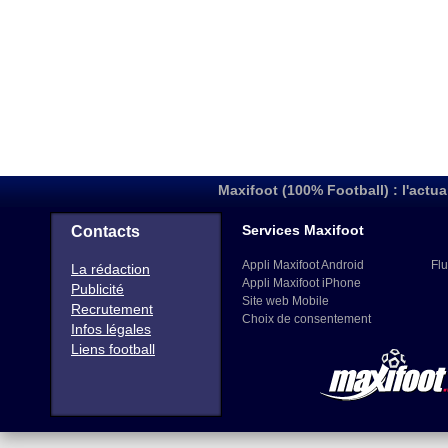
Maxifoot (100% Football) : l'actua
Services Maxifoot
Contacts
Appli Maxifoot Android
Flu
La rédaction
Appli Maxifoot iPhone
Publicité
Site web Mobile
Recrutement
Choix de consentement
Infos légales
Liens football