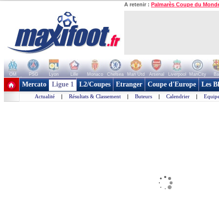
A retenir :
Palmarès Coupe du Mond
OM
PSG
Lyon
Lille
Monaco
Chelsea
Man Utd
Arsenal
Liverpool
ManCity
Ba
+ de clubs
Mercato
Ligue 1
L2/Coupes
Etranger
Coupe d'Europe
Les B
Actualité
|
Résultats & Classement
|
Buteurs
|
Calendrier
|
Equipe