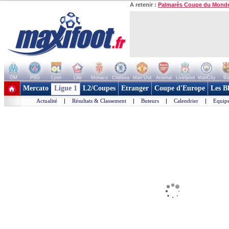
A retenir :
Palmarès Coupe du Mond
OM
PSG
Lyon
Lille
Monaco
Chelsea
Man Utd
Arsenal
Liverpool
ManCity
Ba
+ de clubs
Mercato
Ligue 1
L2/Coupes
Etranger
Coupe d'Europe
Les B
Actualité
|
Résultats & Classement
|
Buteurs
|
Calendrier
|
Equipe