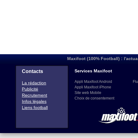
Maxifoot (100% Football) : l'actua
Services Maxifoot
Contacts
Appli Maxifoot Android
Flu
La rédaction
Appli Maxifoot iPhone
Publicité
Site web Mobile
Recrutement
Choix de consentement
Infos légales
Liens football